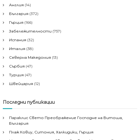
Англия
(14)
България
(372)
Гърция
(166)
Забележителности
(757)
Испания
(32)
Италия
(38)
Северна Македония
(13)
Сърбия
(47)
Турция
(47)
Швейцария
(12)
Последни публикации
Параклис Свето Преображение Господне на Витоша,
България
Плаж Ковиу, Ситония, Халкидики, Гърция