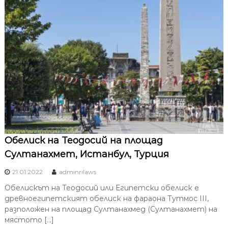
Oбелиск на Теодосий на площад
Султанахмет, Истанбул, Турция
21.01.2022
adminrilaws
Обелискът на Теодосий или Египетски обелиск e
древноегипетският обелиск на фараона Тутмос III,
разположен на площад Султанахмед (Султанахмет) на
мястото […]