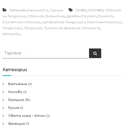
,
,
,
Забележителности
Турция
00685
ID00685
Oбелиск
,
,
,
,
,
на Теодосий
Oбелиск
Византия
Древен Египет
Египет
,
,
,
Египетски обелиск
император Теодосий I
Константинопол
,
,
,
,
Теодосий I
Теодосий
Тутмос III
фараона Тутмос III
Истанбул
Т
Т
ъ
ъ
р
р
с
е
с
Категории
н
е
е
н
Ватикана
(2)
е
Косово
(1)
з
а
Румъния
(18)
:
Русия
(1)
Света гора – Атон
(1)
Франция
(1)