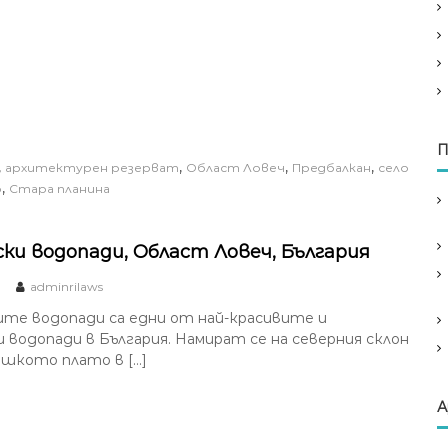
П
,
,
,
,
архитектурен резерват
Област Ловеч
Предбалкан
село
,
о
Стара планина
ки водопади, Област Ловеч, България
adminrilaws
те водопади са едни от най-красивите и
 водопади в България. Намират се на северния склон
шкото плато в […]
А