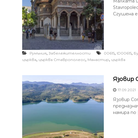
Малката цъ
Stavropole
Сгушена е 
,
,
,
Румъния
Забележителности
00615
ID00615
Б
,
,
,
църква
църква Ставрополеос
Манастир
църква
Язовир 
17.09.2021
Язовир Со
предназна
намира по 