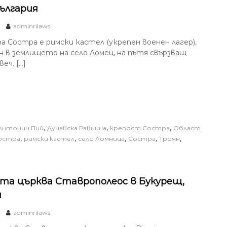
България
adminrilaws
 Состра е римски кастел (укрепен военен лагер),
н в землището на село Ломец, на пътя свързващ
еч. […]
,
,
,
Антонин Пий
Дунавска Равнина
крепост Состра
Област
,
,
,
,
,
Состра
римски кастел
село Ломница
Состра
Троян
та църква Ставрополеос в Букурещ,
я
adminrilaws