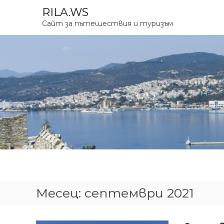
К
RILA.WS
ъ
Сайт за пътешествия и туризъм
м
с
ъ
д
ъ
р
ж
а
н
и
е
т
о
Месец:
септември 2021