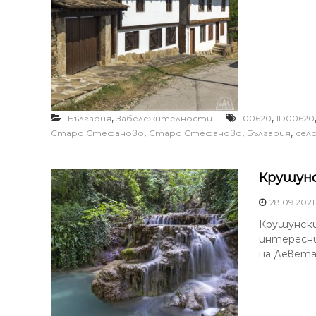
,
,
България
Забележителности
00620
ID00620
,
,
,
Старо Стефаново
Старо Стефаново
България
сел
Крушунс
28.09.2021
Крушунски
интересни
на Девета