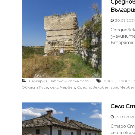
Среднов
Българи
30.09.2021
Средновек
значимите
Втората бъ
,
,
,
България
Забележителности
00621
ID00621
,
,
Област Русе
село Червен
Средновековен град Черве
Село Ст
29.09.2021
Старо Сте
се на окол