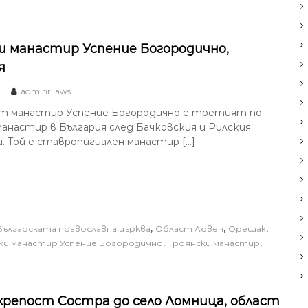
и манастир Успение Богородично,
я
adminrilaws
т манастир Успение Богородично е третият по
манастир в България след Бачковския и Рилския
. Той е ставропигиален манастир […]
,
,
,
Българската православна църква
Област Ловеч
Орешак
,
,
ки манастир Успение Богородично
Троянски манастир
крепост Состра до село Ломница, област