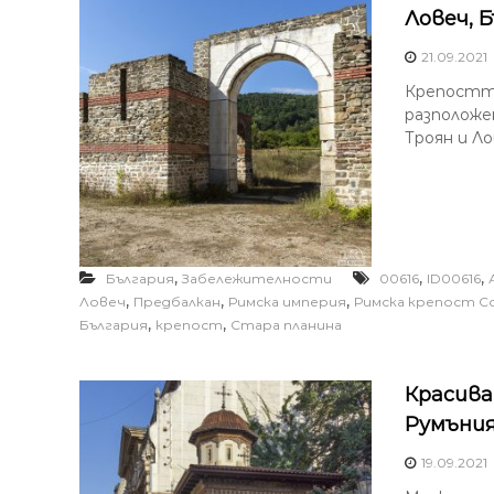
Ловеч, 
21.09.2021
Крепостта
разположе
Троян и Лов
,
,
,
България
Забележителности
00616
ID00616
,
,
,
Ловеч
Предбалкан
Римска империя
Римска крепост 
,
,
България
крепост
Стара планина
Красива
Румъни
19.09.2021