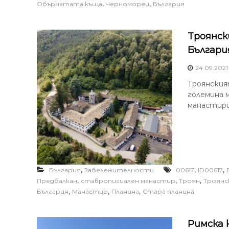
,
,
Обърнатата къща
Черноморец
България
Троянск
Българи
24.09.2021
Троянския
големина 
манастири
,
,
,
България
Забележителности
00617
ID00617
,
,
,
Предбалкан
ставропигиален манастир
Троян
Троянс
,
,
,
България
Манастир
Планина
Стара планина
Римска 