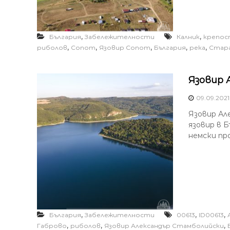
,
,
България
Забележителности
Калник
крепос
,
,
,
,
,
риболов
Сопот
Язовир Сопот
България
река
Стара
Язовир 
09.09.2021
Язовир Ал
язовир в Б
немски пр
,
,
,
България
Забележителности
00613
ID00613
,
,
,
Габрово
риболов
Язовир Александър Стамболийски