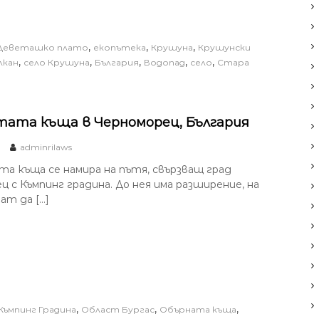
,
,
,
Деветашко плато
екопътека
Крушуна
Крушунски
,
,
,
,
,
лкан
село Крушуна
България
Водопад
село
Стара
ата къща в Черноморец, България
adminrilaws
а къща се намира на пътя, свързващ град
 с Къмпинг градина. До нея има разширение, на
ат да […]
,
,
,
Къмпинг Градина
Област Бургас
Обърната къща