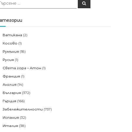
Т
ъ
р
с
е
атегории
н
е
Ватикана
(2)
Косово
(1)
Румъния
(18)
Русия
(1)
Света гора – Атон
(1)
Франция
(1)
Англия
(14)
България
(372)
Гърция
(166)
Забележителности
(757)
Испания
(32)
Италия
(38)