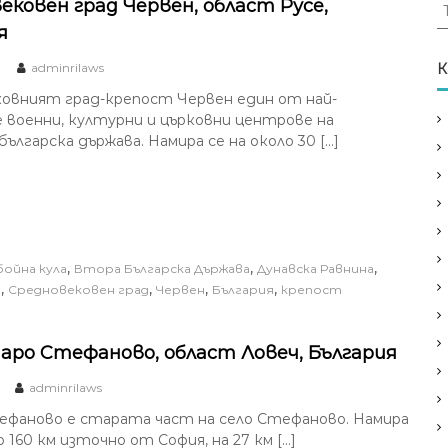
Т
ековен град Червен, област Русе,
ъ
я
р
с
adminrilaws
К
е
овният град-крепост Червен един от най-
н
 военни, културни и църковни центрове на
е
лгарска държава. Намира се на около 30 […]
з
а
:
,
,
,
бойна кула
Втора Българска Държава
Дунавска Равнина
,
,
,
,
н
Средновековен град
Червен
България
крепост
аро Стефаново, област Ловеч, България
adminrilaws
фаново е старата част на село Стефаново. Намира
о 160 км източно от София, на 27 км […]