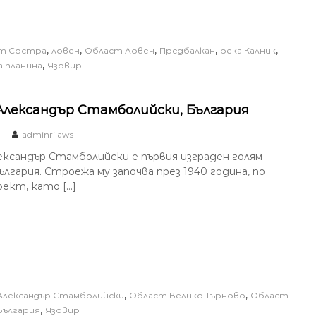
,
,
,
,
,
т Состра
ловеч
Област Ловеч
Предбалкан
река Калник
,
 планина
Язовир
Александър Стамболийски, България
adminrilaws
ександър Стамболийски е първия изграден голям
ългария. Строежа му започва през 1940 година, по
оект, като […]
,
,
Александър Стамболийски
Област Велико Търново
Област
,
България
Язовир