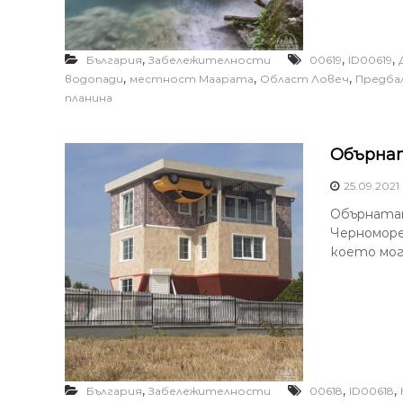
,
,
,
България
Забележителности
00619
ID00619
,
,
,
водопади
местност Маарата
Област Ловеч
Предба
планина
Обърнат
25.09.2021
Обърнатат
Черноморец
което мог
,
,
,
България
Забележителности
00618
ID00618