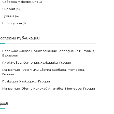
Северна Македония
(13)
Сърбия
(47)
Турция
(47)
Швейцария
(12)
оследни публикации
Параклис Свето Преображение Господне на Витоша,
България
Плаж Ковиу, Ситония, Халкидики, Гърция
Манастир Русану или Света Варвара, Метеора,
Гърция
Псакудия, Халкидики, Гърция
Манастир Свети Николай Анапавса, Метеора, Гърция
рхив