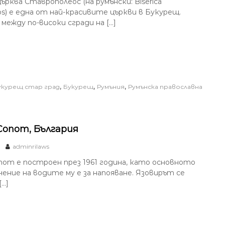
рква Ставрополеос (на румънски: Biserica
os) е еднa от най-красивите църкви в Букурещ.
между по-високи сгради на […]
,
,
,
укурещ стар град
Букурещ
Румъния
Румънска православна
Сопот, България
adminrilaws
пот е построен през 1961 година, като основното
чение на водите му е за напояване. Язовирът се
[…]