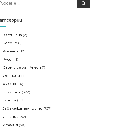
Т
ъ
р
с
е
атегории
н
е
Ватикана
(2)
Косово
(1)
Румъния
(18)
Русия
(1)
Света гора – Атон
(1)
Франция
(1)
Англия
(14)
България
(372)
Гърция
(166)
Забележителности
(757)
Испания
(32)
Италия
(38)