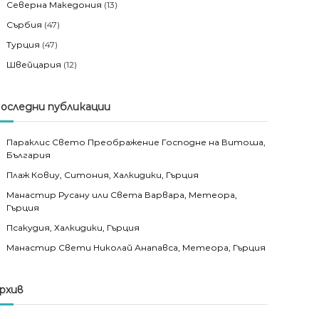
Северна Македония
(13)
Сърбия
(47)
Турция
(47)
Швейцария
(12)
оследни публикации
Параклис Свето Преображение Господне на Витоша,
България
Плаж Ковиу, Ситония, Халкидики, Гърция
Манастир Русану или Света Варвара, Метеора,
Гърция
Псакудия, Халкидики, Гърция
Манастир Свети Николай Анапавса, Метеора, Гърция
рхив