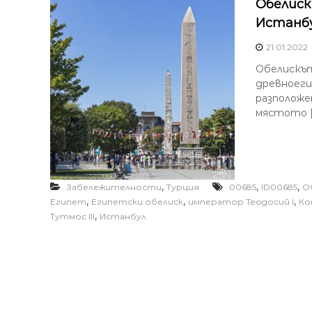
Oбелиск
Истанбу
21.01.2022
Обелискът
древноеги
разположе
мястото [
,
,
,
Забележителности
Турция
00685
ID00685
O
,
,
,
Египет
Египетски обелиск
император Теодосий I
Ко
,
Тутмос III
Истанбул