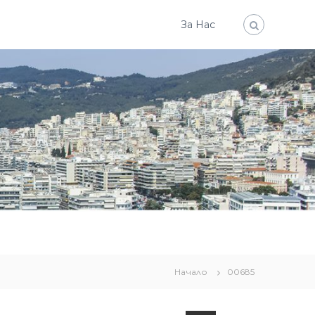
За Нас
Начало
00685