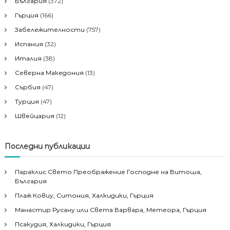
България
(372)
Гърция
(166)
Забележителности
(757)
Испания
(32)
Италия
(38)
Северна Македония
(13)
Сърбия
(47)
Турция
(47)
Швейцария
(12)
Последни публикации
Параклис Свето Преображение Господне на Витоша,
България
Плаж Ковиу, Ситония, Халкидики, Гърция
Манастир Русану или Света Варвара, Метеора, Гърция
Псакудия, Халкидики, Гърция