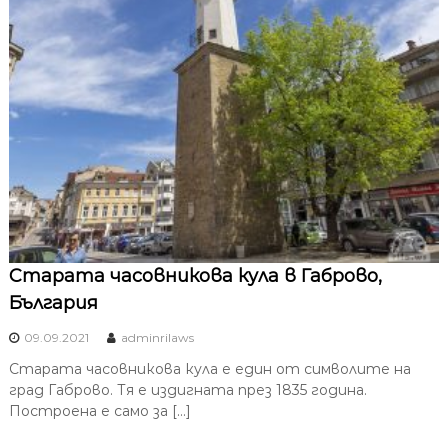
Старата часовникова кула в Габрово,
България
09.09.2021
adminrilaws
Старата часовникова кула е един от символите на
град Габрово. Тя е издигната през 1835 година.
Построена е само за […]