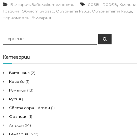
,
,
,
България
Забележителности
00618
ID00618
Къмпинг
,
,
,
,
Градина
Област Бургас
Обърната къща
Обърнатата къща
,
Черноморец
България
Т
Т
ъ
ъ
р
р
с
е
с
Категории
н
е
е
н
Ватикана
(2)
е
Косово
(1)
з
а
Румъния
(18)
:
Русия
(1)
Света гора – Атон
(1)
Франция
(1)
Англия
(14)
България
(372)