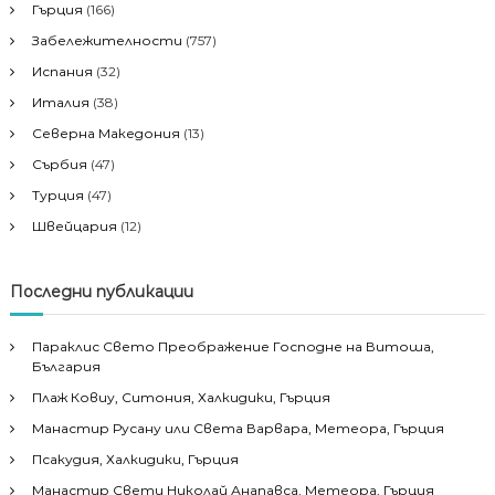
Гърция
(166)
Забележителности
(757)
Испания
(32)
Италия
(38)
Северна Македония
(13)
Сърбия
(47)
Турция
(47)
Швейцария
(12)
Последни публикации
Параклис Свето Преображение Господне на Витоша,
България
Плаж Ковиу, Ситония, Халкидики, Гърция
Манастир Русану или Света Варвара, Метеора, Гърция
Псакудия, Халкидики, Гърция
Манастир Свети Николай Анапавса, Метеора, Гърция