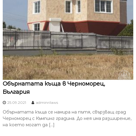
Обърнатата къща в Черноморец,
България
25.09.2021
adminrilaws
Обърнатата къща се намира на пътя, свързващ град
Черноморец с Къмпинг градина. До нея има разширение,
на което могат да […]