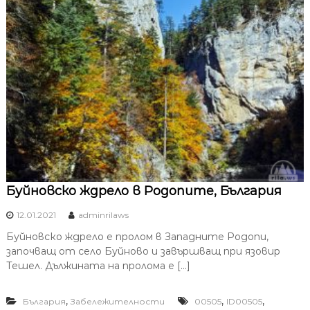
Буйновско ждрело в Родопите, България
12.01.2021
adminrilaws
Буйновско ждрело е пролом в Западните Родопи,
започващ от село Буйново и завършващ при язовир
Тешел. Дължината на пролома е […]
,
,
,
България
Забележителности
00505
ID00505