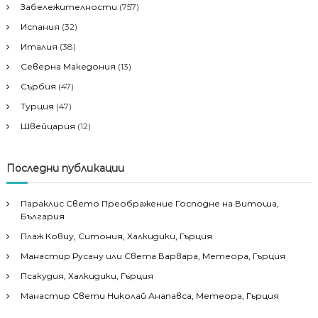
Забележителности
(757)
Испания
(32)
Италия
(38)
Северна Македония
(13)
Сърбия
(47)
Турция
(47)
Швейцария
(12)
Последни публикации
Параклис Свето Преображение Господне на Витоша,
България
Плаж Ковиу, Ситония, Халкидики, Гърция
Манастир Русану или Света Варвара, Метеора, Гърция
Псакудия, Халкидики, Гърция
Манастир Свети Николай Анапавса, Метеора, Гърция