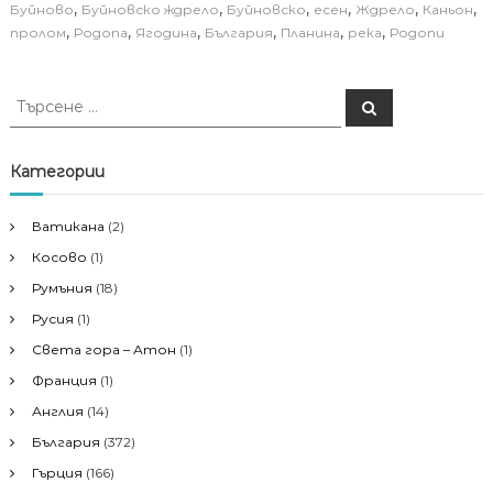
,
,
,
,
,
,
Буйново
Буйновско ждрело
Буйновско
есен
Ждрело
Каньон
,
,
,
,
,
,
пролом
Родопа
Ягодина
България
Планина
река
Родопи
Т
Т
ъ
ъ
р
р
с
е
с
Категории
н
е
е
н
Ватикана
(2)
е
Косово
(1)
з
а
Румъния
(18)
:
Русия
(1)
Света гора – Атон
(1)
Франция
(1)
Англия
(14)
България
(372)
Гърция
(166)