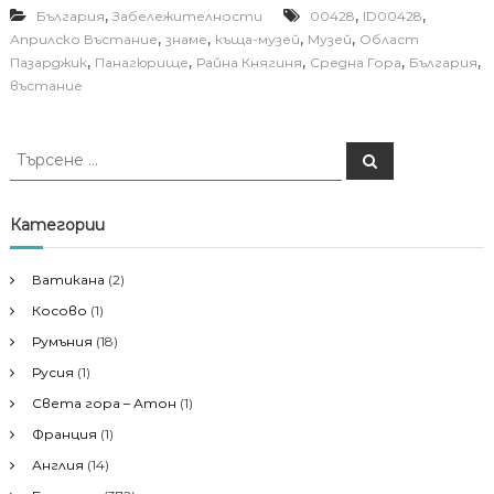
,
,
,
България
Забележителности
00428
ID00428
,
,
,
,
Априлско Въстание
знаме
къща-музей
Музей
Област
,
,
,
,
,
Пазарджик
Панагюрище
Райна Княгиня
Средна Гора
България
въстание
Т
Т
ъ
ъ
р
р
с
е
с
Категории
н
е
е
н
Ватикана
(2)
е
Косово
(1)
з
а
Румъния
(18)
:
Русия
(1)
Света гора – Атон
(1)
Франция
(1)
Англия
(14)