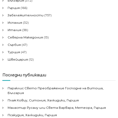
България
(372)
Гърция
(166)
Забележителности
(757)
Испания
(32)
Италия
(38)
Северна Македония
(13)
Сърбия
(47)
Турция
(47)
Швейцария
(12)
Последни публикации
Параклис Свето Преображение Господне на Витоша,
България
Плаж Ковиу, Ситония, Халкидики, Гърция
Манастир Русану или Света Варвара, Метеора, Гърция
Псакудия, Халкидики, Гърция