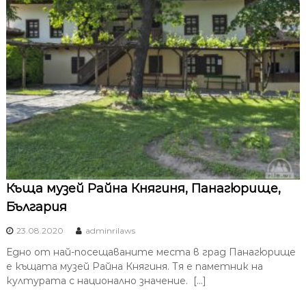
Къща музей Райна Княгиня, Панагюрище,
България
23.08.2020
adminrilaws
Едно от най-посещаваните места в град Панагюрище
е къщата музей Райна Княгиня. Тя е паметник на
културата с национално значение. […]