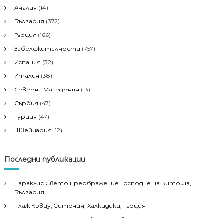
Англия
(14)
България
(372)
Гърция
(166)
Забележителности
(757)
Испания
(32)
Италия
(38)
Северна Македония
(13)
Сърбия
(47)
Турция
(47)
Швейцария
(12)
Последни публикации
Параклис Свето Преображение Господне на Витоша,
България
Плаж Ковиу, Ситония, Халкидики, Гърция