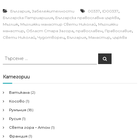
,
,
,
България
Забележителности
00337
ID00337
,
,
Българска Патриаршия
Българска православна църква
,
,
Мъглиж
Мъглижки манастир Свети Николай
Мъглижки
,
,
,
,
манастир
Област Стара Загора
православен
Православие
,
,
,
,
Свети Николай
Чудотворец
България
Манастир
църква
Т
Т
ъ
ъ
р
р
с
е
с
Категории
н
е
е
н
Ватикана
(2)
е
Косово
(1)
з
а
Румъния
(18)
:
Русия
(1)
Света гора – Атон
(1)
Франция
(1)