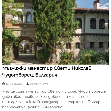
Мъглижки манастир Свети Николай
Чудотворец, България
12.06.2020
adminrilaws
Мъглижкият манастир Свети Николай Чудотворец е
действащ православен девически манастир,
принадлежащ към Старозагорска епархия на Българска
православна църква – Българска […]