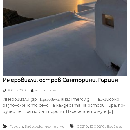
Имеровигли, остров Санторини, Гърция
19.02.2020
adminrilaws
Имеровигли (гр.: Ημεροβίγλι, анг.: Imerovigli ) най-високо
разположеното село на калдерата на остров Тира, по-
известен като Санторини. Населението му е […]
,
,
,
,
Гърция
Забележителности
00210
ID00210
Егейско