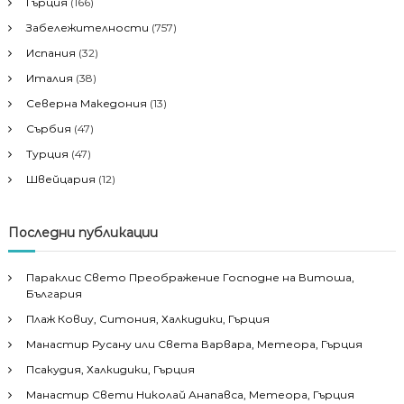
Гърция
(166)
Забележителности
(757)
Испания
(32)
Италия
(38)
Северна Македония
(13)
Сърбия
(47)
Турция
(47)
Швейцария
(12)
Последни публикации
Параклис Свето Преображение Господне на Витоша,
България
Плаж Ковиу, Ситония, Халкидики, Гърция
Манастир Русану или Света Варвара, Метеора, Гърция
Псакудия, Халкидики, Гърция
Манастир Свети Николай Анапавса, Метеора, Гърция