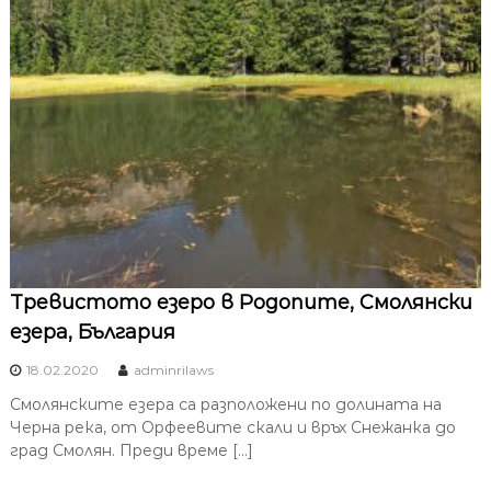
Тревистото езеро в Родопите, Смолянски
езера, България
18.02.2020
adminrilaws
Смолянските езера са разположени по долината на
Черна река, от Орфеевите скали и връх Снежанка до
град Смолян. Преди време […]