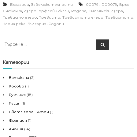
,
,
,
България
Забележителности
00079
ID00079
Връх
,
,
,
,
,
Снежанка
езеро
орфееви скали
Родопа
Смолянски езера
,
,
,
,
Тревисто езеро
Тревисто
Тревистото езеро
Тревистото
,
,
Черна река
България
Родопи
Т
Т
ъ
ъ
р
р
с
е
с
Категории
н
е
е
н
Ватикана
(2)
е
Косово
(1)
з
а
Румъния
(18)
:
Русия
(1)
Света гора – Атон
(1)
Франция
(1)
Англия
(14)