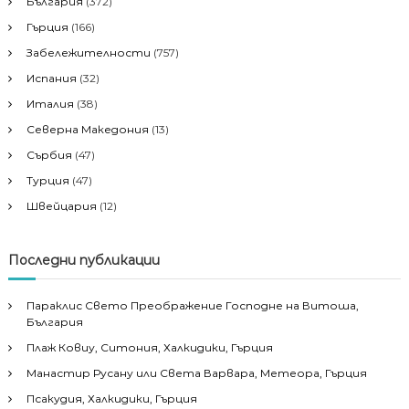
България
(372)
Гърция
(166)
Забележителности
(757)
Испания
(32)
Италия
(38)
Северна Македония
(13)
Сърбия
(47)
Турция
(47)
Швейцария
(12)
Последни публикации
Параклис Свето Преображение Господне на Витоша,
България
Плаж Ковиу, Ситония, Халкидики, Гърция
Манастир Русану или Света Варвара, Метеора, Гърция
Псакудия, Халкидики, Гърция