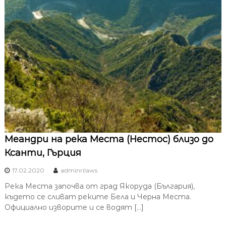
Меандри на река Места (Нестос) близо до
Ксанти, Гърция
17.02.2020
adminrilaws
Река Места започва от град Якоруда (България),
където се сливат реките Бела и Черна Места.
Официално изворите и се водят […]