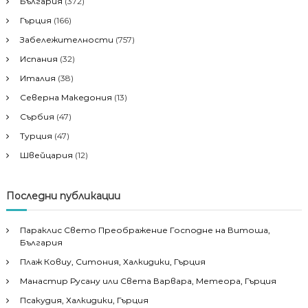
България
(372)
Гърция
(166)
Забележителности
(757)
Испания
(32)
Италия
(38)
Северна Македония
(13)
Сърбия
(47)
Турция
(47)
Швейцария
(12)
Последни публикации
Параклис Свето Преображение Господне на Витоша,
България
Плаж Ковиу, Ситония, Халкидики, Гърция
Манастир Русану или Света Варвара, Метеора, Гърция
Псакудия, Халкидики, Гърция