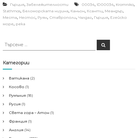
,
,
,
,
Гърция
Забележителности
00034
ID00034
Kromniko
,
,
,
,
,
Stathmos
Беломорската низина
Каньон
Ксанти
Меандър
,
,
,
,
,
,
Места
Нестос
Руян
Ставрополи
Чалдаг
Гърция
Егейско
,
море
река
Т
Т
ъ
ъ
р
р
с
е
с
Категории
н
е
е
н
Ватикана
(2)
е
Косово
(1)
з
а
Румъния
(18)
:
Русия
(1)
Света гора – Атон
(1)
Франция
(1)
Англия
(14)