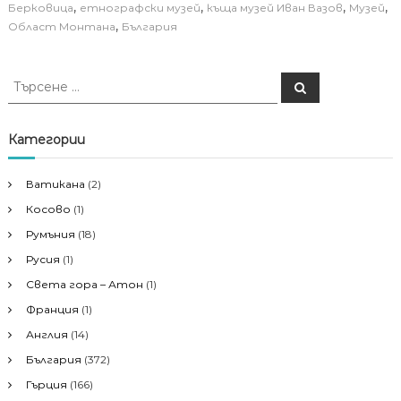
,
,
,
,
Берковица
етнографски музей
къща музей Иван Вазов
Музей
,
Област Монтана
България
Т
Т
ъ
ъ
р
р
с
е
с
Категории
н
е
е
н
Ватикана
(2)
е
Косово
(1)
з
а
Румъния
(18)
:
Русия
(1)
Света гора – Атон
(1)
Франция
(1)
Англия
(14)
България
(372)
Гърция
(166)