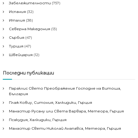
Забележителности
(757)
Испания
(32)
Италия
(38)
Северна Македония
(13)
Сърбия
(47)
Турция
(47)
Швейцария
(12)
Последни публикации
Параклис Свето Преображение Господне на Витоша,
България
Плаж Ковиу, Ситония, Халкидики, Гърция
Манастир Русану или Света Варвара, Метеора, Гърция
Псакудия, Халкидики, Гърция
Манастир Свети Николай Анапавса, Метеора, Гърция