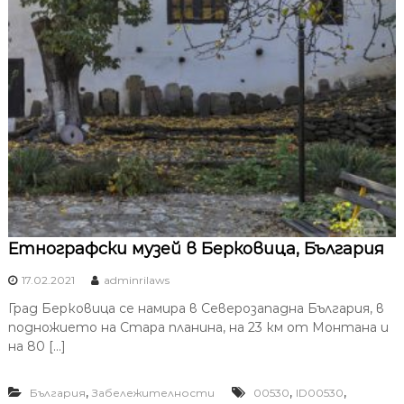
Етнографски музей в Берковица, България
17.02.2021
adminrilaws
Град Берковица се намира в Северозападна България, в
подножието на Стара планина, на 23 км от Монтана и
на 80 […]
,
,
,
България
Забележителности
00530
ID00530