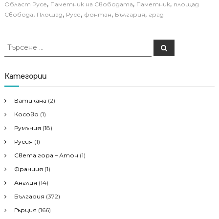
,
,
,
Област Русе
Паметник на Свободата
Паметник
площад
,
,
,
,
,
Свобода
Площад
Русе
фонтан
България
град
Т
Т
ъ
ъ
р
р
с
е
с
Категории
н
е
е
н
Ватикана
(2)
е
Косово
(1)
з
а
Румъния
(18)
:
Русия
(1)
Света гора – Атон
(1)
Франция
(1)
Англия
(14)
България
(372)
Гърция
(166)