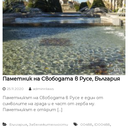
Паметник на Свободата в Русе, България
25.11.2020
adminrilaws
Паметникът на Свободата в Русе е един от
символите на града и е част от герба му.
Паметникът е открит […]
,
,
,
България
Забележителности
00488
ID00488