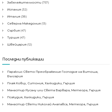
Забележителности
(757)
Испания
(32)
Италия
(38)
Северна Македония
(13)
Сърбия
(47)
Турция
(47)
Швейцария
(12)
Последни публикации
Параклис Свето Преображение Господне на Витоша,
България
Плаж Ковиу, Ситония, Халкидики, Гърция
Манастир Русану или Света Варвара, Метеора, Гърция
Псакудия, Халкидики, Гърция
Манастир Свети Николай Анапавса, Метеора, Гърция