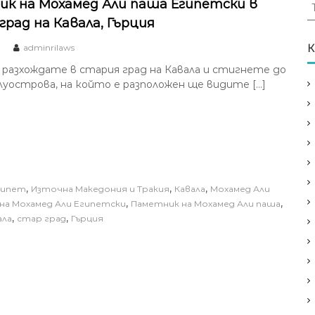
Т
к на Мохамед Али паша Египетски в
ъ
град на Кавала, Гърция
р
с
0
adminrilaws
К
е
 разхождате в стария град на Кавала и стигнете до
н
олуострова, на който е разположен ще видите […]
е
з
а
:
,
,
,
гипет
Източна Македония и Тракия
Кавала
Мохамед Али
,
,
на Мохамед Али Египетски
Паметник на Мохамед Али паша
,
,
ала
стар град
Гърция