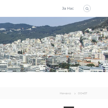
За Нас
Начало
00457