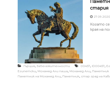
Паметни
стария 
27.09.202
Когато се
края на п
,
,
,
Гърция
Забележителности
00457
ID00457
Е
,
,
,
Египетски
Мохамед Али паша
Мохамед Али
Паметник 
,
,
Паметник на Мохамед Али
Паметник
стар град на Кав