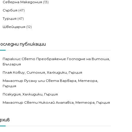
Северна Македония
(13)
Сърбия
(47)
Турция
(47)
Швейцария
(12)
оследни публикации
Параклис Свето Преображение Господне на Витоша,
България
Плаж Ковиу, Ситония, Халкидики, Гърция
Манастир Русану или Света Варвара, Метеора,
Гърция
Псакудия, Халкидики, Гърция
Манастир Свети Николай Анапавса, Метеора, Гърция
рхив