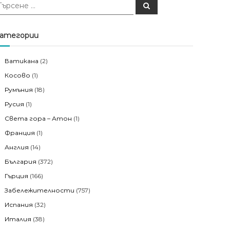
Т
ъ
р
с
е
атегории
н
е
Ватикана
(2)
Косово
(1)
Румъния
(18)
Русия
(1)
Света гора – Атон
(1)
Франция
(1)
Англия
(14)
България
(372)
Гърция
(166)
Забележителности
(757)
Испания
(32)
Италия
(38)