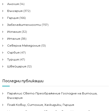
Англия
(14)
България
(372)
Гърция
(166)
Забележителности
(757)
Испания
(32)
Италия
(38)
Северна Македония
(13)
Сърбия
(47)
Турция
(47)
Швейцария
(12)
Последни публикации
Параклис Свето Преображение Господне на Витоша,
България
Плаж Ковиу, Ситония, Халкидики, Гърция