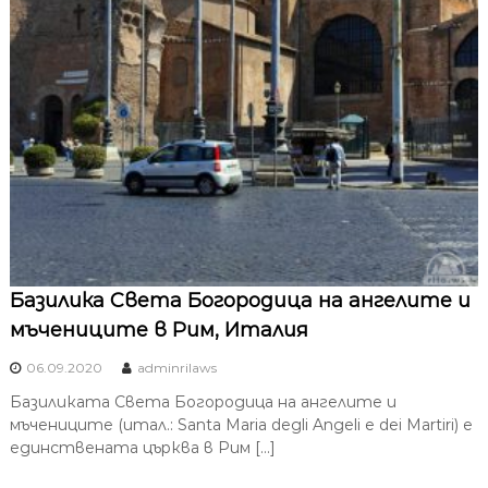
Базилика Света Богородица на ангелите и
мъчениците в Рим, Италия
06.09.2020
adminrilaws
Базиликата Света Богородица на ангелите и
мъчениците (итал.: Santa Maria degli Angeli e dei Martiri) е
единствената църква в Рим […]