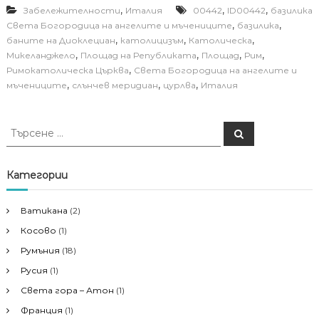
,
,
,
Забележителности
Италия
00442
ID00442
базилика
,
,
Света Богородица на ангелите и мъчениците
базилика
,
,
,
баните на Диоклециан
католицизъм
Католическа
,
,
,
,
Микеланджело
Площад на Републиката
Площад
Рим
,
Римокатолическа Църква
Света Богородица на ангелите и
,
,
,
мъчениците
слънчев меридиан
цурлва
Италия
Т
Т
ъ
ъ
р
р
с
е
с
Категории
н
е
е
н
Ватикана
(2)
е
Косово
(1)
з
а
Румъния
(18)
:
Русия
(1)
Света гора – Атон
(1)
Франция
(1)