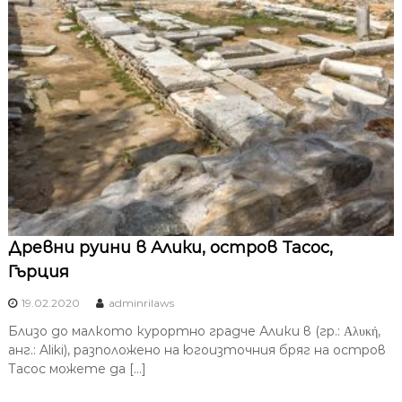
Древни руини в Алики, остров Тасос,
Гърция
19.02.2020
adminrilaws
Близо до малкото курортно градче Алики в (гр.: Αλυκή,
анг.: Aliki), разположено на югоизточния бряг на остров
Тасос можете да […]