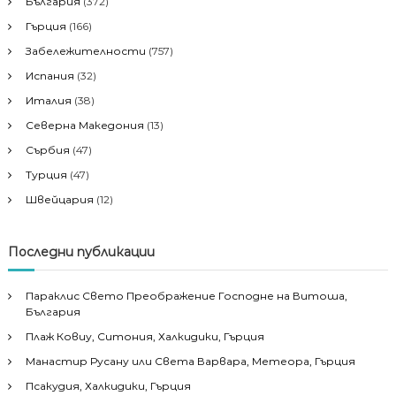
България
(372)
Гърция
(166)
Забележителности
(757)
Испания
(32)
Италия
(38)
Северна Македония
(13)
Сърбия
(47)
Турция
(47)
Швейцария
(12)
Последни публикации
Параклис Свето Преображение Господне на Витоша,
България
Плаж Ковиу, Ситония, Халкидики, Гърция
Манастир Русану или Света Варвара, Метеора, Гърция
Псакудия, Халкидики, Гърция