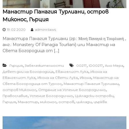
Манастир Панагия Турлиани, остров
Миконос, Гърция
19.02.2020
adminrilaws
Манастира Панагия Турлиани (гр.: Μονή Παναγιά η Τουρλιανή ,
анг.: Monastery Of Panagia Tourliani) или Манастир на
Света Богородица от […]
,
,
,
,
Гърция
Забележителности
00217
ID00217
Ано Мера
,
,
Девет дни на Богородица
Евангелист Лука
Икона на
,
,
,
Евангелист Лука
Икона на Свети Лука
Икона
Манастир на
,
,
Света Богородица от Турлос
Манастир Панагия Турлиани
,
,
остров Миконос
Отдание на Успение Богородично
,
,
,
Православие
Успение Богородично
Цикладски острови
,
,
,
,
,
Гърция
Манастир
миконос
остров
циклади
църква