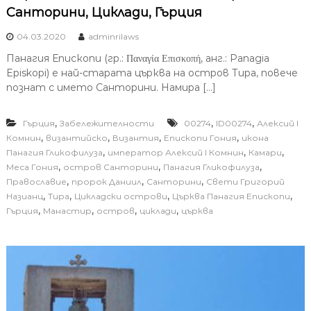
Санторини, Циклади, Гърция
04.03.2020
adminrilaws
Панагия Епископи (гр.: Παναγία Επισκοπή, анг.: Panagia
Episkopi) е най-старата църква на остров Тира, повече
познат с името Санторини. Намира […]
,
,
,
Гърция
Забележителности
00274
ID00274
Алексий I
,
,
,
,
Комнин
византийско
Византия
Епископи Гония
икона
,
,
,
Панагия Гликофилуза
император Алексий I Комнин
Камари
,
,
,
Меса Гония
остров Санторини
Панагия Гликофилуза
,
,
,
Православие
пророк Даниил
Санторини
Свети Григорий
,
,
,
,
Назианц
Тира
Цикладски острови
Църква Панагия Епископи
,
,
,
,
Гърция
Манастир
остров
циклади
църква