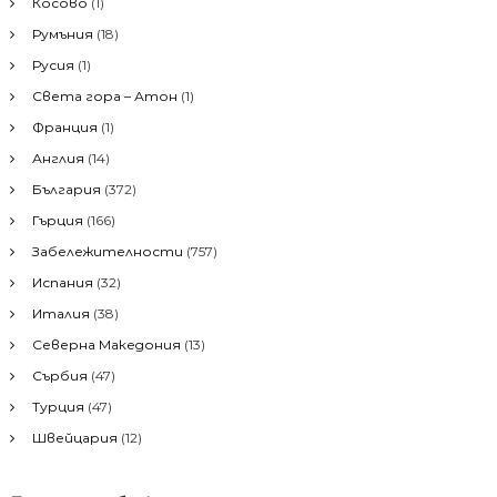
Косово
(1)
з
а
Румъния
(18)
а
:
Русия
(1)
ц
Света гора – Атон
(1)
Франция
(1)
и
Англия
(14)
я
България
(372)
Гърция
(166)
Забележителности
(757)
Испания
(32)
Италия
(38)
Северна Македония
(13)
Сърбия
(47)
Турция
(47)
Швейцария
(12)