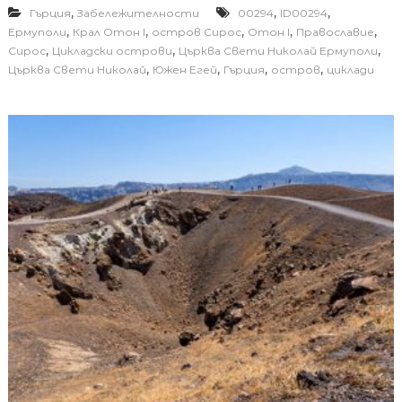
,
,
,
Гърция
Забележителности
00294
ID00294
,
,
,
,
,
Ермуполи
Крал Отон I
остров Сирос
Отон I
Православие
,
,
,
Сирос
Цикладски острови
Църква Свети Николай Ермуполи
,
,
,
,
Църква Свети Николай
Южен Егей
Гърция
остров
циклади