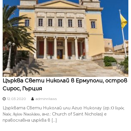
Църква Свети Николай в Ермуполи, остров
Сирос, Гърция
12.03.2020
adminrilaws
Църквата Свети Николай или Агио Николау (гр.:Ο Ιερός
Ναός Αγίου Νικολάου, анг.: Church of Saint Nicholas) е
православна църква в […]