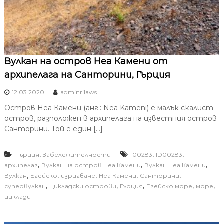
Вулкан на остров Неа Камени от
архипелага на Санторини, Гърция
12.03.2020
adminrilaws
Остров Неа Камени (анг.: Nea Kameni) е малък скалист
остров, разположен в архипелага на известния остров
Санторини. Той е един […]
,
,
,
Гърция
Забележителности
00283
ID00283
,
,
,
архипелаг
Вулкан на остров Неа Камени
Вулкан Неа Камени
,
,
,
,
,
Вулкан
Егейско
изригване
Неа Камени
Санторини
,
,
,
,
,
супервулкан
Цикладски острови
Гърция
Егейско море
море
циклади