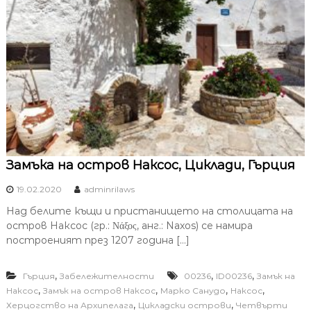
Замъка на остров Наксос, Циклади, Гърция
19.02.2020
adminrilaws
Над белите къщи и пристанището на столицата на
остров Наксос (гр.: Νάξος, анг.: Naxos) се намира
построеният през 1207 година […]
,
,
,
Гърция
Забележителности
00236
ID00236
Замък на
,
,
,
,
Наксос
Замък на остров Наксос
Марко Санудо
Наксос
,
,
Херцогство на Архипелага
Цикладски острови
Четвърти