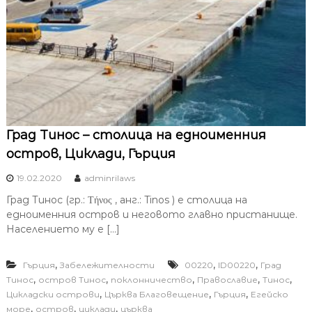
Град Тинос – столица на едноименния
остров, Циклади, Гърция
19.02.2020
adminrilaws
Град Тинос (гр.: Τήνος , анг.: Tinos ) e столица на
едноименния остров и неговото главно пристанище.
Населението му е […]
,
,
,
Гърция
Забележителности
00220
ID00220
Град
,
,
,
,
,
Тинос
остров Тинос
поклонничество
Православие
Тинос
,
,
,
Цикладски острови
Църква Благовещение
Гърция
Егейско
,
,
,
море
остров
циклади
църква