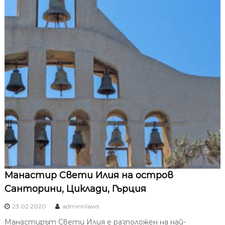
Манастир Свети Илия на остров
Санторини, Циклади, Гърция
23.02.2020
adminrilaws
Манастирът Свети Илия е разположен на най-