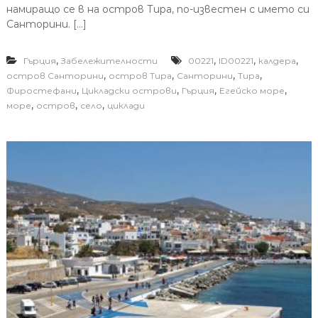
намиращо се в на остров Тира, по-известен с името си
Санторини. […]
,
,
,
,
Гърция
Забележителности
00221
ID00221
калдера
,
,
,
,
остров Санторини
остров Тира
Санторини
Тира
,
,
,
,
Фиростефани
Цикладски острови
Гърция
Егейско море
,
,
,
море
остров
село
циклади