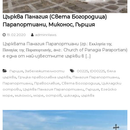
Църква Панагия (Света Богородица)
Парапортиани, Миконос, Гърция
19.02.2020
adminrilaws
Църквата Панагия Парапортиани (гр.: Εκκλησία της
Παναγίας της Παραπορτιανής, анг.: Church of Panagia Paraportiani)
е една от най-известните църкви в […]
,
,
,
Гърция
Забележителности
00225
ID00225
бяла
,
,
,
църква
Гръцка православна църква
Панагия Парапортиани
,
,
,
Парапортиани
Православие
Света Богородица
Цикладски
,
,
,
острови
Църква Панагия Парапортиани
Гърция
Егейско
,
,
,
,
,
море
миконос
море
остров
циклади
църква