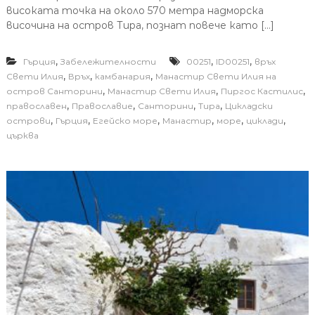
високата точка на около 570 метра надморска
височина на остров Тира, познат повече като […]
,
,
,
Гърция
Забележителности
00251
ID00251
връх
,
,
,
Свети Илия
Връх
камбанария
Манастир Свети Илия на
,
,
,
остров Санторини
Манастир Свети Илия
Пиргос Кастилис
,
,
,
,
православен
Православие
Санторини
Тира
Цикладски
,
,
,
,
,
,
острови
Гърция
Егейско море
Манастир
море
циклади
църква