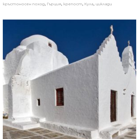
,
,
,
,
кръстоносен поход
Гърция
крепост
Кула
циклади