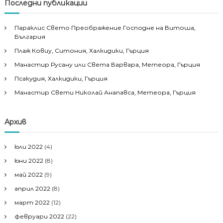
Последни публикации
Параклис Свето Преображение Господне на Витоша,
България
Плаж Ковиу, Ситония, Халкидики, Гърция
Манастир Русану или Света Варвара, Метеора, Гърция
Псакудия, Халкидики, Гърция
Манастир Свети Николай Анапавса, Метеора, Гърция
Архив
юли 2022
(4)
юни 2022
(8)
май 2022
(9)
април 2022
(8)
март 2022
(12)
февруари 2022
(22)