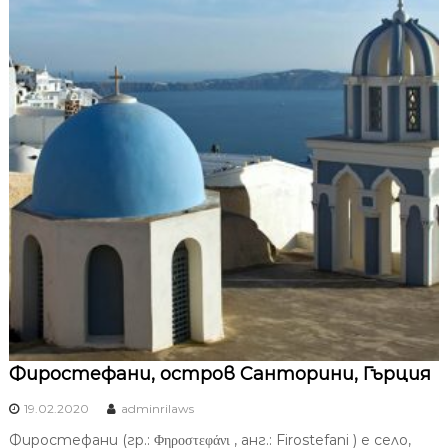
Фиростефани, остров Санторини, Гърция
19.02.2020
adminrilaws
Фиростефани (гр.: Φηροστεφάνι , анг.: Firostefani ) е село,