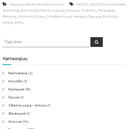
,
,
,
,
Гърция
Забележителности
00034
ID00034
Kromniko
,
,
,
,
,
Stathmos
Беломорската низина
Каньон
Ксанти
Меандър
,
,
,
,
,
,
Места
Нестос
Руян
Ставрополи
Чалдаг
Гърция
Егейско
,
море
река
Т
Т
ъ
ъ
р
р
с
е
с
Категории
н
е
е
н
Ватикана
(2)
е
Косово
(1)
з
а
Румъния
(18)
:
Русия
(1)
Света гора – Атон
(1)
Франция
(1)
Англия
(14)