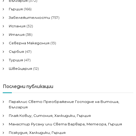
България
(372)
Гърция
(166)
Забележителности
(757)
Испания
(32)
Италия
(38)
Северна Македония
(13)
Сърбия
(47)
Турция
(47)
Швейцария
(12)
Последни публикации
Параклис Свето Преображение Господне на Витоша,
България
Плаж Ковиу, Ситония, Халкидики, Гърция
Манастир Русану или Света Варвара, Метеора, Гърция
Псакудия, Халкидики, Гърция