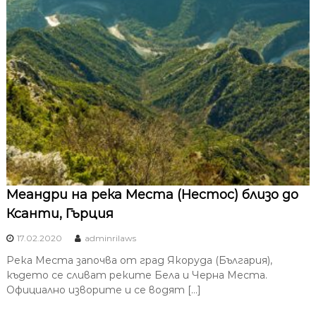
Меандри на река Места (Нестос) близо до
Ксанти, Гърция
17.02.2020
adminrilaws
Река Места започва от град Якоруда (България),
където се сливат реките Бела и Черна Места.
Официално изворите и се водят […]