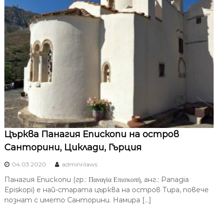
Църква Панагия Епископи на остров
Санторини, Циклади, Гърция
04.03.2020
adminrilaws
Панагия Епископи (гр.: Παναγία Επισκοπή, анг.: Panagia
Episkopi) е най-старата църква на остров Тира, повече
познат с името Санторини. Намира […]