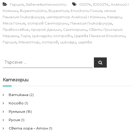
,
,
,
Гърция
Забележителности
00274
ID00274
Алексий I
,
,
,
,
Комнин
византийско
Византия
Епископи Гония
икона
,
,
,
Панагия Гликофилуза
император Алексий I Комнин
Камари
,
,
,
Меса Гония
остров Санторини
Панагия Гликофилуза
,
,
,
Православие
пророк Даниил
Санторини
Свети Григорий
,
,
,
,
Назианц
Тира
Цикладски острови
Църква Панагия Епископи
,
,
,
,
Гърция
Манастир
остров
циклади
църква
Т
Т
ъ
ъ
р
р
с
е
с
Категории
н
е
е
н
Ватикана
(2)
е
Косово
(1)
з
а
Румъния
(18)
:
Русия
(1)
Света гора – Атон
(1)