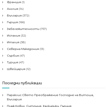
Франция
(1)
Англия
(14)
България
(372)
Гърция
(166)
Забележителности
(757)
Испания
(32)
Италия
(38)
Северна Македония
(13)
Сърбия
(47)
Турция
(47)
Швейцария
(12)
Последни публикации
Параклис Свето Преображение Господне на Витоша,
България
Плаж Ковиу, Ситония, Халкидики, Гърция