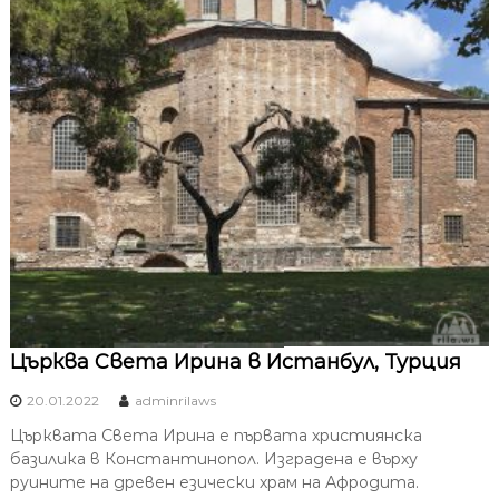
Църква Света Ирина в Истанбул, Турция
20.01.2022
adminrilaws
Църквата Света Ирина е първата християнска
базилика в Константинопол. Изградена е върху
руините на древен езически храм на Афродита.