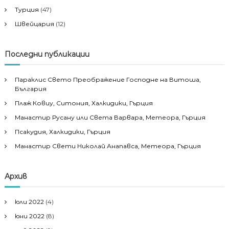
Турция
(47)
Швейцария
(12)
Последни публикации
Параклис Свето Преображение Господне на Витоша,
България
Плаж Ковиу, Ситония, Халкидики, Гърция
Манастир Русану или Света Варвара, Метеора, Гърция
Псакудия, Халкидики, Гърция
Манастир Свети Николай Анапавса, Метеора, Гърция
Архив
юли 2022
(4)
юни 2022
(8)