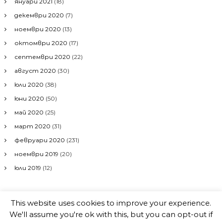
януари 2021
(18)
декември 2020
(7)
ноември 2020
(13)
октомври 2020
(17)
септември 2020
(22)
август 2020
(30)
юли 2020
(38)
юни 2020
(50)
май 2020
(25)
март 2020
(31)
февруари 2020
(231)
ноември 2019
(20)
юли 2019
(12)
This website uses cookies to improve your experience.
Авторско право © 2026
RILA.WS
All rights reserved. Theme:
Flash
We'll assume you're ok with this, but you can opt-out if
by ThemeGrill. Powered by
WordPress