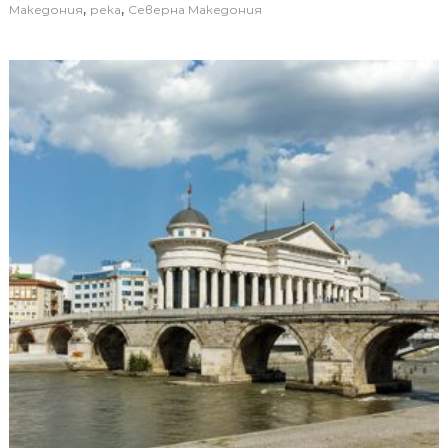
,
,
Македония
река
Северна Македония