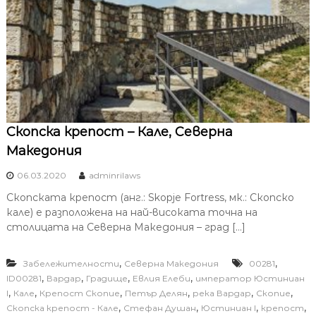
Скопска крепост – Кале, Северна
Македония
06.03.2020
adminrilaws
Скопската крепост (анг.: Skopje Fortress, мк.: Скопско
кале) е разположена на най-високата точна на
столицата на Северна Македония – град […]
,
,
Забележителности
Северна Македония
00281
,
,
,
,
ID00281
Вардар
Градище
Евлия Елеби
император Юстиниан
,
,
,
,
,
,
I
Кале
Крепост Скопие
Петър Делян
река Вардар
Скопие
,
,
,
,
Скопска крепост - Кале
Стефан Душан
Юстиниан I
крепост