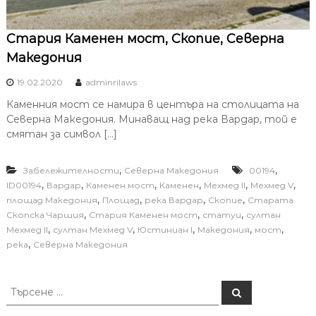
Стария Каменен мост, Скопие, Северна
Македония
19.02.2020
adminrilaws
Каменния мост се намира в центъра на столицата на
Северна Македония. Минаващ над река Вардар, той е
смятан за символ […]
,
,
Забележителности
Северна Македония
00194
,
,
,
,
,
,
ID00194
Вардар
Каменен мост
Каменен
Мехмед II
Мехмед V
,
,
,
,
площад Македония
Площад
река Вардар
Скопие
Старата
,
,
,
Скопска Чаршия
Стария Каменен мост
статуи
султан
,
,
,
,
,
Мехмед II
султан Мехмед V
Юстиниан I
Македония
мост
,
река
Северна Македония
Т
Т
ъ
ъ
р
р