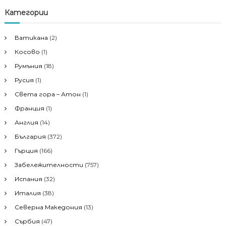
с
е
с
Категории
н
е
е
н
Ватикана
(2)
е
Косово
(1)
з
а
Румъния
(18)
:
Русия
(1)
Света гора – Атон
(1)
Франция
(1)
Англия
(14)
България
(372)
Гърция
(166)
Забележителности
(757)
Испания
(32)
Италия
(38)
Северна Македония
(13)
Сърбия
(47)