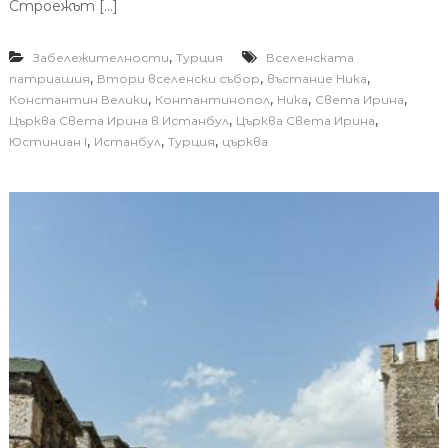
Строежът […]
,
Забележителности
Турция
Вселенската
,
,
,
патриашия
Втори вселенски събор
въстание Ника
,
,
,
,
Константин Велики
Контантинопол
Ника
Света Ирина
,
,
Църква Света Ирина в Истанбул
Църква Света Ирина
,
,
,
Юстиниан I
Истанбул
Турция
църква