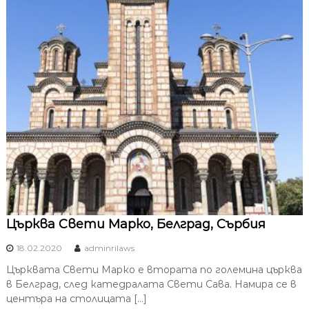
Църква Свети Марко, Белград, Сърбия
18.02.2020
adminrilaws
Църквата Свети Марко е втората по големина църква
в Белград, след катедралата Свети Сава. Намира се в
центъра на столицата […]