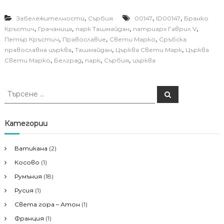
,
,
,
Забележителности
Сърбия
00147
ID00147
Бранко
,
,
,
,
Кръстич
Грачаница
парк Ташмайдан
патриарх Гаврил V
,
,
,
Петър Кръстич
Православие
Свети Марко
Сръбска
,
,
,
православна църква
Ташмайдан
Църква Свети Марк
Църква
,
,
,
,
Свети Марко
Белград
парк
Сърбия
църква
Т
Т
ъ
ъ
р
р
с
е
с
Категории
н
е
е
н
Ватикана
(2)
е
Косово
(1)
з
а
Румъния
(18)
:
Русия
(1)
Света гора – Атон
(1)
Франция
(1)