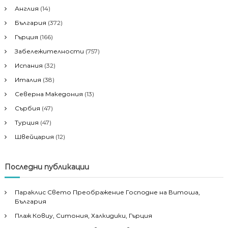
Англия
(14)
България
(372)
Гърция
(166)
Забележителности
(757)
Испания
(32)
Италия
(38)
Северна Македония
(13)
Сърбия
(47)
Турция
(47)
Швейцария
(12)
Последни публикации
Параклис Свето Преображение Господне на Витоша,
България
Плаж Ковиу, Ситония, Халкидики, Гърция