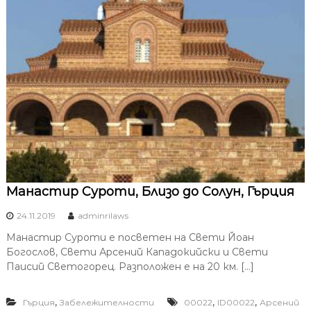
Манастир Суроти, Близо до Солун, Гърция
24.11.2019
adminrilaws
Манастир Суроти е посветен на Свети Йоан
Богослов, Свети Арсений Кападокийски и Свети
Паисий Светогорец. Разположен е на 20 км. […]
,
,
,
Гърция
Забележителности
00022
ID00022
Арсений