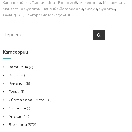
,
,
,
,
,
Кападокийски
Гърция
Йоан Богослов
Македония
Манастир
,
,
,
,
Манастир Суроти
Паисий Светогорец
Солун
Суроти
,
Халкидики
Централна Македония
Т
Т
ъ
ъ
р
р
с
е
с
Категории
н
е
е
н
Ватикана
(2)
е
Косово
(1)
з
а
Румъния
(18)
:
Русия
(1)
Света гора – Атон
(1)
Франция
(1)
Англия
(14)
България
(372)