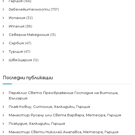
Гърция
(166)
Забележителности
(757)
Испания
(32)
Италия
(38)
Северна Македония
(13)
Сърбия
(47)
Турция
(47)
Швейцария
(12)
Последни публикации
Параклис Свето Преображение Господне на Витоша,
България
Плаж Ковиу, Ситония, Халкидики, Гърция
Манастир Русану или Света Варвара, Метеора, Гърция
Псакудия, Халкидики, Гърция
Манастир Свети Николай Анапавса, Метеора, Гърция