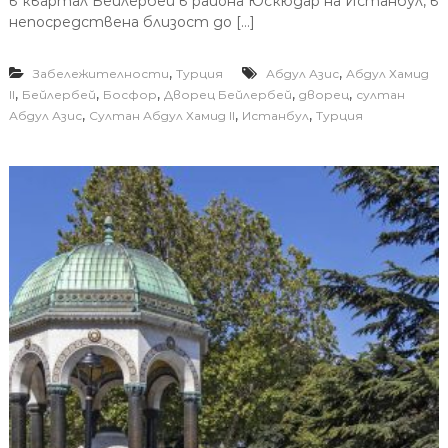
в квартал Бейлербей в района Юскюдар на Истанбул, в
непосредствена близост до […]
,
,
Забележителности
Турция
Абдул Азис
Абдул Хамид
,
,
,
,
,
II
Бейлербей
Босфор
Дворец Бейлербей
дворец
султан
,
,
,
Абдул Азис
Султан Абдул Хамид II
Истанбул
Турция