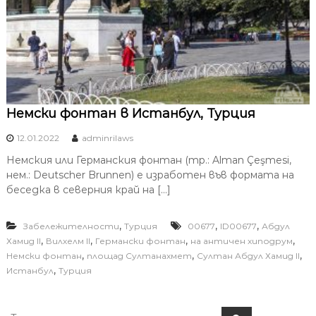
Немски фонтан в Истанбул, Турция
12.01.2022
adminrilaws
Немския или Германския фонтан (тр.: Alman Çeşmesi,
нем.: Deutscher Brunnen) е изработен във формата на
беседка в северния край на […]
,
,
,
Забележителности
Турция
00677
ID00677
Абдул
,
,
,
,
Хамид II
Вилхелм II
Германски фонтан
на античен хиподрум
,
,
,
Немски фонтан
площад Султанахмет
Султан Абдул Хамид II
,
Истанбул
Турция
Т