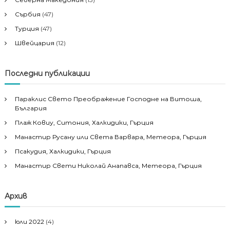
Сърбия
(47)
Турция
(47)
Швейцария
(12)
Последни публикации
Параклис Свето Преображение Господне на Витоша,
България
Плаж Ковиу, Ситония, Халкидики, Гърция
Манастир Русану или Света Варвара, Метеора, Гърция
Псакудия, Халкидики, Гърция
Манастир Свети Николай Анапавса, Метеора, Гърция
Архив
юли 2022
(4)