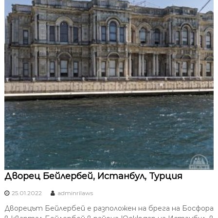
Дворец Бейлербей, Истанбул, Турция
25.01.2022
adminrilaws
Дворецът Бейлербей е разположен на брега на Босфора