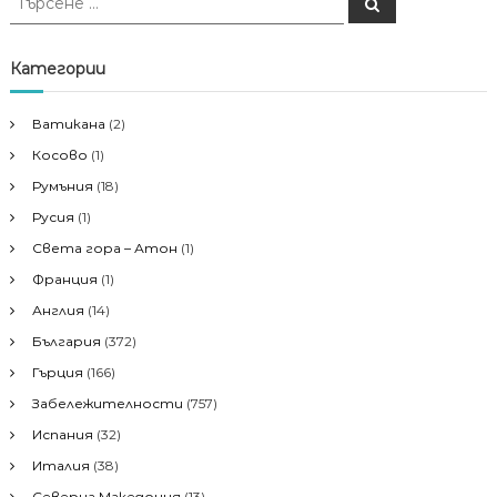
Т
ъ
ъ
р
р
с
е
с
Категории
н
е
е
н
Ватикана
(2)
е
Косово
(1)
з
а
Румъния
(18)
:
Русия
(1)
Света гора – Атон
(1)
Франция
(1)
Англия
(14)
България
(372)
Гърция
(166)
Забележителности
(757)
Испания
(32)
Италия
(38)
Северна Македония
(13)