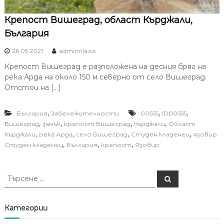
Крепост Вишеград, област Кърджали,
България
26.05.2021
adminrilaws
Крепост Вишеград е разположена на десния бряг на
река Арда на около 150 м северно от село Вишеград.
Отстои на […]
,
,
,
България
Забележителности
00555
ID00555
,
,
,
,
Вишеград
замък
крепост Вишеград
Кърджали
Област
,
,
,
,
Кърджали
река Арда
село Вишеград
Студен кладенец
язовир
,
,
,
Студен кладенец
България
крепост
Язовир
Т
Т
ъ
ъ
р
р
с
е
с
Категории
н
е
е