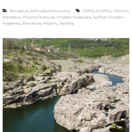
,
,
,
България
Забележителности
00592
ID00592
Област
,
,
,
Кърджали
Родопа Планина
Студен кладенец
язовир Студен
,
,
,
кладенец
България
Родопи
Язовир