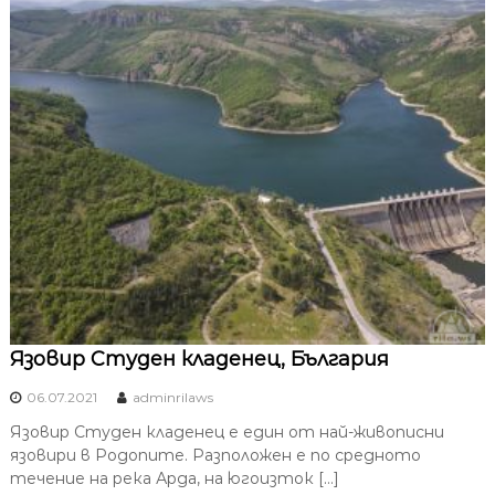
Язовир Студен кладенец, България
06.07.2021
adminrilaws
Язовир Студен кладенец е един от най-живописни
язовири в Родопите. Разположен е по средното
течение на река Арда, на югоизток […]