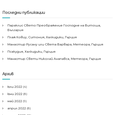
Последни публикации
Параклис Свето Преображение Господне на Витоша,
България
Плаж Ковиу, Ситония, Халкидики, Гърция
Манастир Русану или Света Варвара, Метеора, Гърция
Псакудия, Халкидики, Гърция
Манастир Свети Николай Анапавса, Метеора, Гърция
Архив
юли 2022
(4)
юни 2022
(8)
май 2022
(9)
април 2022
(8)