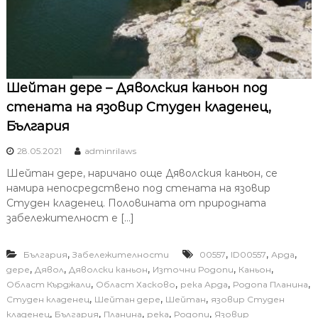
Шейтан дере – Дяволския каньон под
стената на язовир Студен кладенец,
България
28.05.2021
adminrilaws
Шейтан дере, наричано още Дяволския каньон, се
намира непосредствено под стената на язовир
Студен кладенец. Половината от природната
забележителност е […]
,
,
,
,
България
Забележителности
00557
ID00557
Арда
,
,
,
,
,
дере
Дявол
Дяволски каньон
Източни Родопи
Каньон
,
,
,
,
Област Кърджали
Област Хасково
река Арда
Родопа Планина
,
,
,
Студен кладенец
Шейтан дере
Шейтан
язовир Студен
,
,
,
,
,
кладенец
България
Планина
река
Родопи
Язовир