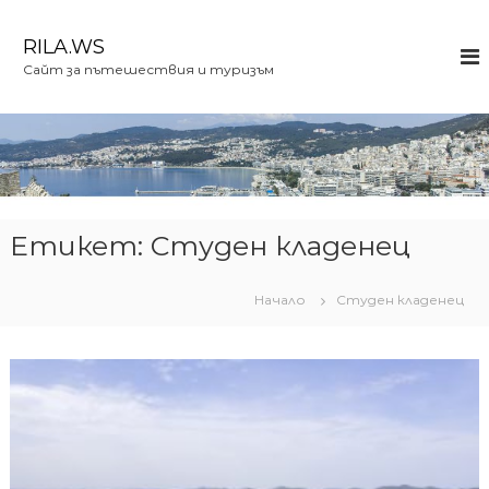
К
ъ
RILA.WS
м
Сайт за пътешествия и туризъм
с
ъ
д
ъ
р
ж
а
н
Етикет:
Студен кладенец
и
е
Начало
Студен кладенец
т
о