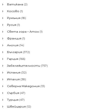
н
Ватикана
(2)
е
Косово
(1)
з
а
Румъния
(18)
:
Русия
(1)
Света гора – Атон
(1)
Франция
(1)
Англия
(14)
България
(372)
Гърция
(166)
Забележителности
(757)
Испания
(32)
Италия
(38)
Северна Македония
(13)
Сърбия
(47)
Турция
(47)
Швейцария
(12)