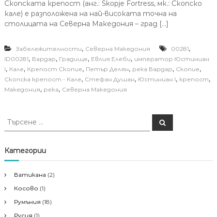
Скопската крепост (анг.: Skopje Fortress, мк.: Скопско
кале) е разположена на най-високата точна на
столицата на Северна Македония – град […]
,
,
Забележителности
Северна Македония
00281
,
,
,
,
ID00281
Вардар
Градище
Евлия Елеби
император Юстиниан
,
,
,
,
,
,
I
Кале
Крепост Скопие
Петър Делян
река Вардар
Скопие
,
,
,
,
Скопска крепост - Кале
Стефан Душан
Юстиниан I
крепост
,
,
Македония
река
Северна Македония
Т
Т
ъ
ъ
р
р
с
е
с
Категории
н
е
е
н
Ватикана
(2)
е
Косово
(1)
з
а
Румъния
(18)
:
Русия
(1)