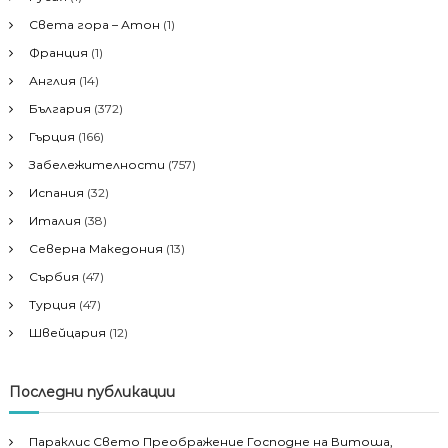
Света гора – Атон
(1)
Франция
(1)
Англия
(14)
България
(372)
Гърция
(166)
Забележителности
(757)
Испания
(32)
Италия
(38)
Северна Македония
(13)
Сърбия
(47)
Турция
(47)
Швейцария
(12)
Последни публикации
Параклис Свето Преображение Господне на Витоша,