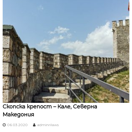
Скопска крепост – Кале, Северна
Македония
06.03.2020
adminrilaws