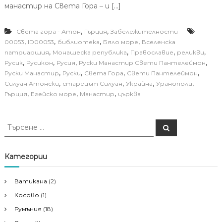
манастир на Света Гора – и […]
,
,
Света гора - Атон
Гърция
Забележителности
,
,
,
,
00053
ID00053
библиотека
Бяло море
Вселенска
,
,
,
,
патриаршия
Монашеска република
Православие
реликви
,
,
,
,
Русик
Русикон
Русия
Руски Манастир Свети Пантелеймон
,
,
,
,
Руски Манастир
Руски
Света Гора
Свети Пантелеймон
,
,
,
,
Силуан Атонски
старецът Силуан
Украйна
Уранополи
,
,
,
Гърция
Егейско море
Манастир
църква
Т
Т
ъ
ъ
р
р
с
е
с
Категории
н
е
е
н
Ватикана
(2)
е
Косово
(1)
з
а
Румъния
(18)
: