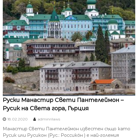
Руски Манастир Свети Пантелеймон –
Русик на Света гора, Гърция
18.02.2020
adminrilaws
Манастир Свети Пантелеймон известен също като
Русик или Русикон (Рус.: Россико́н ) е най-големия