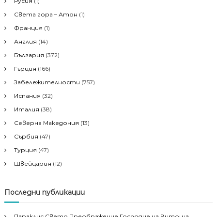
Русия
(1)
Света гора – Атон
(1)
Франция
(1)
Англия
(14)
България
(372)
Гърция
(166)
Забележителности
(757)
Испания
(32)
Италия
(38)
Северна Македония
(13)
Сърбия
(47)
Турция
(47)
Швейцария
(12)
Последни публикации
Параклис Свето Преображение Господне на Витоша,