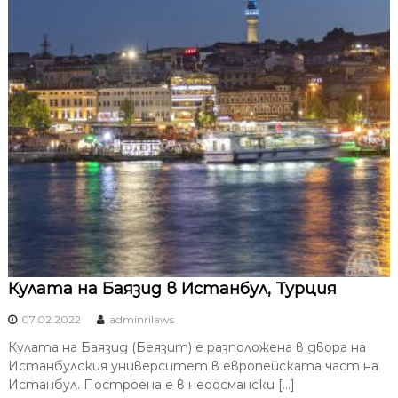
Кулата на Баязид в Истанбул, Турция
07.02.2022
adminrilaws
Кулата на Баязид (Беязит) е разположена в двора на
Истанбулския университет в европейската част на
Истанбул. Построена е в неоосмански […]