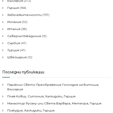
България
(372)
Гърция
(166)
Забележителности
(757)
Испания
(32)
Италия
(38)
Северна Македония
(13)
Сърбия
(47)
Турция
(47)
Швейцария
(12)
Последни публикации
Параклис Свето Преображение Господне на Витоша,
България
Плаж Ковиу, Ситония, Халкидики, Гърция
Манастир Русану или Света Варвара, Метеора, Гърция
Псакудия, Халкидики, Гърция