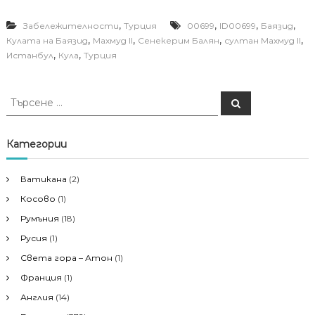
,
,
,
,
Забележителности
Турция
00699
ID00699
Баязид
,
,
,
,
Кулата на Баязид
Махмуд II
Сенекерим Балян
султан Махмуд II
,
,
Истанбул
Кула
Турция
Т
Т
ъ
ъ
р
р
с
е
с
Категории
н
е
е
н
Ватикана
(2)
е
Косово
(1)
з
а
Румъния
(18)
:
Русия
(1)
Света гора – Атон
(1)
Франция
(1)
Англия
(14)