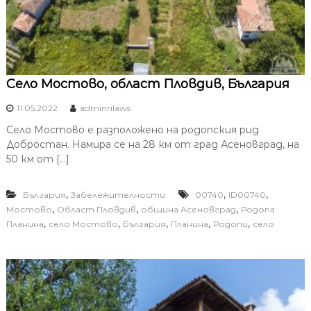
Село Мостово, област Пловдив, България
11.05.2022
adminrilaws
Село Мостово е разположено на родопския рид
Добростан. Намира се на 28 км от град Асеновград, на
50 км от […]
,
,
,
България
Забележителности
00740
ID00740
,
,
,
Мостово
Област Пловдив
община Асеновград
Родопа
,
,
,
,
,
Планина
село Мостово
България
Планина
Родопи
село