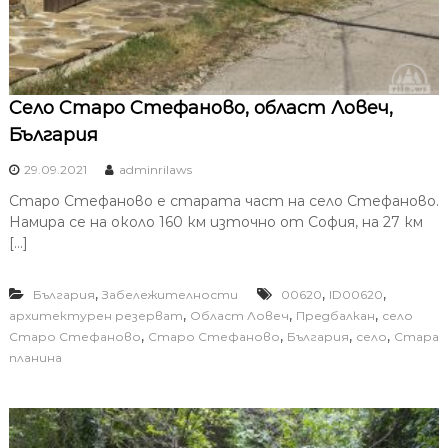
Село Старо Стефаново, област Ловеч,
България
29.09.2021
adminrilaws
Старо Стефаново е старата част на село Стефаново.
Намира се на около 160 км източно от София, на 27 км
[…]
,
,
,
България
Забележителности
00620
ID00620
,
,
,
архитектурен резерват
Област Ловеч
Предбалкан
село
,
,
,
,
Старо Стефаново
Старо Стефаново
България
село
Стара
планина