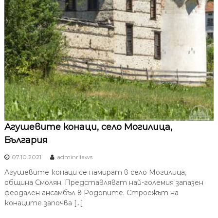
Агушевите конаци, село Могилица,
България
07.10.2021
adminrilaws
Агушевите конаци се намират в село Могилица,
община Смолян. Представляват най-големия запазен
феодален ансамбъл в Родопите. Строежът на
конаците започва […]