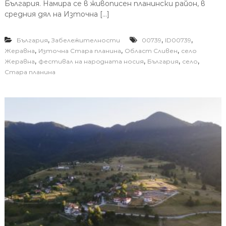
България. Намира се в живописен планински район, в
средния дял на Източна […]
,
,
,
България
Забележителности
00739
ID00739
,
,
,
Жеравна
Източна Стара планина
Област Сливен
село
,
,
,
,
Жеравна
фестивал на народната носия
България
село
Стара планина