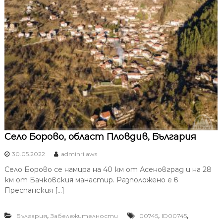
Село Борово, област Пловдив, България
30.05.2022
adminrilaws
Село Борово се намира на 40 км от Асеновград и на 28
км от Бачковския манастир. Разположено е в
Преспанския […]
,
,
,
България
Забележителности
00745
ID00745