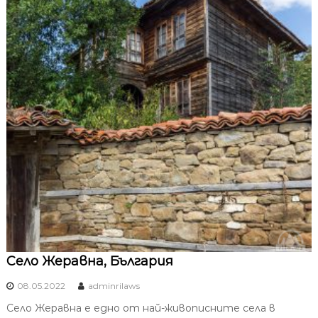
Село Жеравна, България
08.05.2022
adminrilaws
Село Жеравна е едно от най-живописните села в