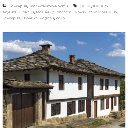
,
,
,
България
Забележителности
00625
ID00625
,
,
,
,
Агушеви конаци
Могилица
област Смолян
село Могилица
,
,
,
България
Планина
Родопи
село