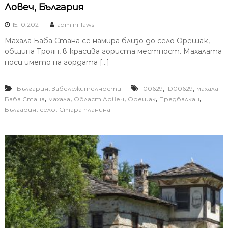
Ловеч, България
15.10.2021
adminrilaws
Махала Баба Стана се намира близо до село Орешак,
община Троян, в красива гориста местност. Maxaлaтa
нocи имeтo нa гopдaта […]
,
,
,
България
Забележителности
00629
ID00629
махала
,
,
,
,
,
Баба Стана
махала
Област Ловеч
Орешак
Предбалкан
,
,
България
село
Стара планина