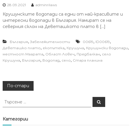
28.09.2021
adminrilaws
Крушунските водопади са едни от най-красивите и
интересни водопади в България. Намират се на
северния склон на Деветашкото плато в […]
,
,
,
България
Забележителности
00619
ID00619
,
,
,
,
Деветашко плато
екопътека
Крушуна
Крушунски водопади
,
,
,
местност Маарата
Област Ловеч
Предбалкан
село
,
,
,
,
Крушуна
България
Водопад
село
Стара планина
Н
По-стари
а
Т
Т
ъ
ъ
р
в
р
с
е
с
Категории
н
е
и
е
н