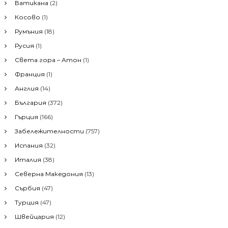
Ватикана
(2)
е
г
Косово
(1)
з
а
Румъния
(18)
а
:
Русия
(1)
ц
Света гора – Атон
(1)
Франция
(1)
и
Англия
(14)
я
България
(372)
Гърция
(166)
Забележителности
(757)
Испания
(32)
Италия
(38)
Северна Македония
(13)
Сърбия
(47)
Турция
(47)
Швейцария
(12)