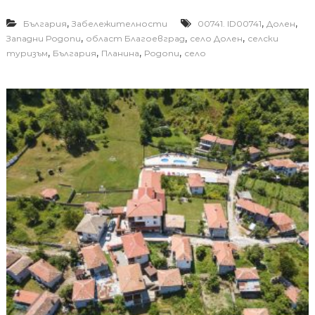
,
,
,
България
Забележителности
00741. ID00741
Долен
,
,
,
Западни Родопи
област Благоевград
село Долен
селски
,
,
,
,
туризъм
България
Планина
Родопи
село