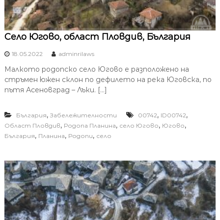
Село Югово, област Пловдив, България
18.05.2022
adminrilaws
Малкото родопско село Югово е разположено на
стръмен южен склон по дефилето на река Юговска, по
пътя Асеновград – Лъки. […]
,
,
,
България
Забележителности
00742
ID00742
,
,
,
,
Област Пловдив
Родопа Планина
село Югово
Югово
,
,
,
България
Планина
Родопи
село