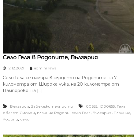
Село Гела в Родопите, България
12.12.2021
adminrilaws
Село Гела се намира в сърцето на Родопите на 7
километра от Широка лъка, на 20 километра от
Пампорово, на […]
,
,
,
,
България
Забележителности
00655
ID00655
Гела
,
,
,
,
,
област Смолян
планина Родопи
село Гела
България
Планина
,
Родопи
село