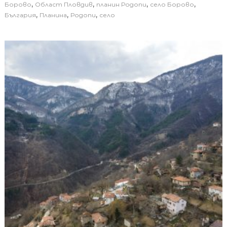
,
,
,
,
Борово
Област Пловдив
планин Родопи
село Борово
,
,
,
България
Планина
Родопи
село