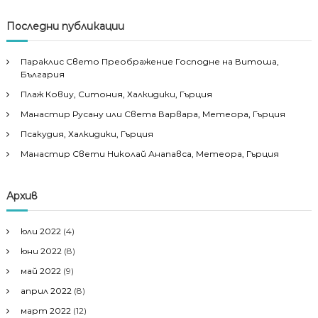
Последни публикации
Параклис Свето Преображение Господне на Витоша,
България
Плаж Ковиу, Ситония, Халкидики, Гърция
Манастир Русану или Света Варвара, Метеора, Гърция
Псакудия, Халкидики, Гърция
Манастир Свети Николай Анапавса, Метеора, Гърция
Архив
юли 2022
(4)
юни 2022
(8)
май 2022
(9)
април 2022
(8)
март 2022
(12)