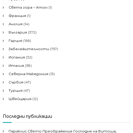
Света гора – Атон
(1)
Франция
(1)
Англия
(14)
България
(372)
Гърция
(166)
Забележителности
(757)
Испания
(32)
Италия
(38)
Северна Македония
(13)
Сърбия
(47)
Турция
(47)
Швейцария
(12)
Последни публикации
Параклис Свето Преображение Господне на Витоша,