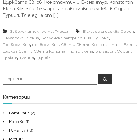
Църквата Св. св. Константин и Елена (тур. Konstantin-
Elena Kilisesi) e българска православна църква в Одрин,
Турция. Тя е една от […]
,
,
Забележителности
Турция
Българска църква Одрин
,
,
,
Българска църква
Вселенска патриаршия
Едирне
,
,
,
Православие
православна
Свети Свети Константин и Елена
,
,
,
Църква Свети Свети Константин и Елена
България
Одрин
,
,
Тракия
Турция
църква
Т
Т
ъ
ъ
р
р
с
е
с
Категории
н
е
е
н
Ватикана
(2)
е
Косово
(1)
з
а
Румъния
(18)
:
Русия
(1)