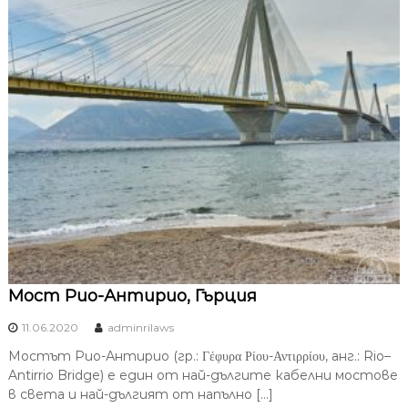
Мост Рио-Антирио, Гърция
11.06.2020
adminrilaws
Мостът Рио-Антирио (гр.: Γέφυρα Ρίου-Αντιρρίου, анг.: Rio–
Antirrio Bridge) е един от най-дългите кабелни мостове
в света и най-дългият от напълно […]