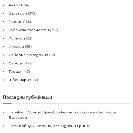
Англия
(14)
България
(372)
Гърция
(166)
Забележителности
(757)
Испания
(32)
Италия
(38)
Северна Македония
(13)
Сърбия
(47)
Турция
(47)
Швейцария
(12)
Последни публикации
Параклис Свето Преображение Господне на Витоша,
България
Плаж Ковиу, Ситония, Халкидики, Гърция