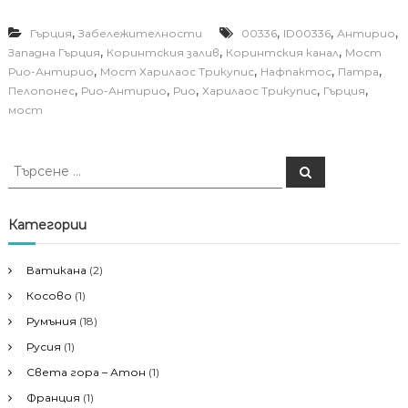
,
,
,
,
Гърция
Забележителности
00336
ID00336
Антирио
,
,
,
Западна Гърция
Коринтския залив
Коринтския канал
Мост
,
,
,
,
Рио-Антирио
Мост Харилаос Трикупис
Нафпактос
Патра
,
,
,
,
,
Пелопонес
Рио-Антирио
Рио
Харилаос Трикупис
Гърция
мост
Т
Т
ъ
ъ
р
р
с
е
с
Категории
н
е
е
н
Ватикана
(2)
е
Косово
(1)
з
а
Румъния
(18)
:
Русия
(1)
Света гора – Атон
(1)
Франция
(1)