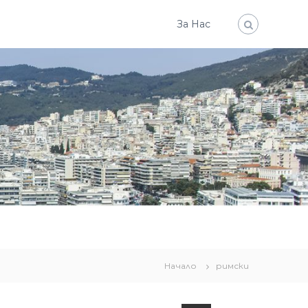
За Нас
Начало
римски