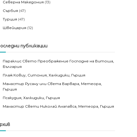
Северна Македония
(13)
Сърбия
(47)
Турция
(47)
Швейцария
(12)
оследни публикации
Параклис Свето Преображение Господне на Витоша,
България
Плаж Ковиу, Ситония, Халкидики, Гърция
Манастир Русану или Света Варвара, Метеора,
Гърция
Псакудия, Халкидики, Гърция
Манастир Свети Николай Анапавса, Метеора, Гърция
рхив