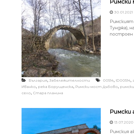
Римски 
30.01.2021
Римският 
Тунджа), 
построен 
,
,
,
България
Забележителности
00514
ID00514
,
,
,
Иванко
река Борущенска
Римски мост Дъбово
римск
,
село
Стара планина
Римски 
13.07.2020
Римския а