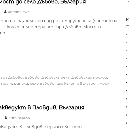
Т
мост до село Дъбово, България
ъ
adminrilaws
р
с
К
мост е разположен над река Борущенска (приток на
е
на няколко километра от гара Дъбово. Моста е
н
по […]
е
з
а
:
,
,
,
,
гара Дъбово
Дъбово
Дъбовска река
Дъбовския проход
,
,
,
,
,
,
и мост
римски
село Дъбово
цар Калоян
България
мост
акведукт в Пловдив, България
adminrilaws
кведукт в Пловдив е единственото