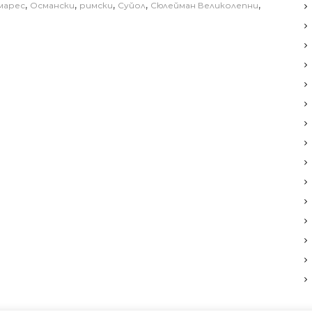
,
,
,
,
,
марес
Османски
римски
Суйол
Сюлейман Великолепни