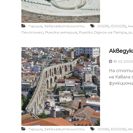
,
,
,
Гърция
Забележителности
00235
ID00235
Ан
,
,
,
Пелопонес
Римска империя
Римски Одеон на Патра
р
Акведук
18.02.2020
На стоти
на Кавала 
функционир
,
,
,
Гърция
Забележителности
00061
ID00061
Ак