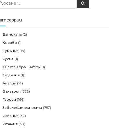
Т
ъ
р
с
е
атегории
н
е
Ватикана
(2)
Косово
(1)
Румъния
(18)
Русия
(1)
Света гора – Атон
(1)
Франция
(1)
Англия
(14)
България
(372)
Гърция
(166)
Забележителности
(757)
Испания
(32)
Италия
(38)