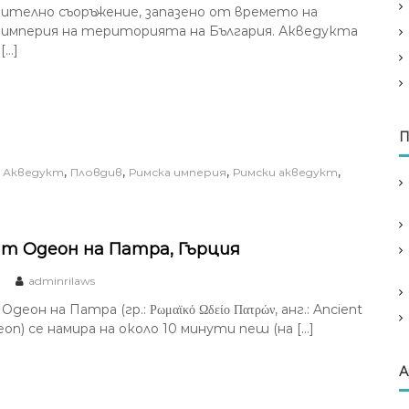
ително съоръжение, запазено от времето на
империя на територията на България. Акведукта
[…]
П
,
,
,
,
,
Акведукт
Пловдив
Римска империя
Римски акведукт
т Одеон на Патра, Гърция
adminrilaws
еон на Патра (гр.: Ρωμαϊκό Ωδείο Πατρών, анг.: Ancient
n) се намира на около 10 минути пеш (на […]
А