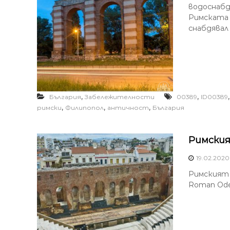
водоснабд
Римската 
снабдявал 
,
,
България
Забележителности
00389
ID00389
,
,
,
римски
Филипопол
античност
България
Римския
19.02.2020
Римският Од
Roman Odeo