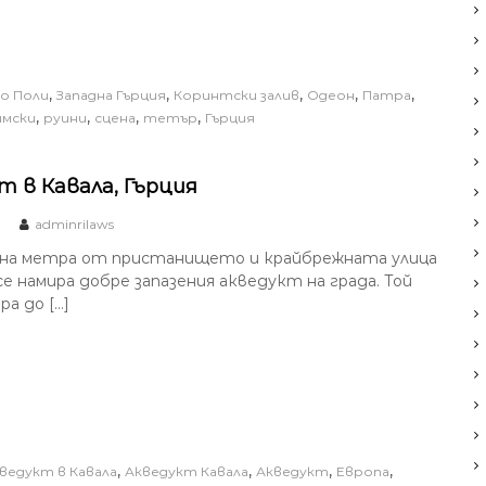
,
,
,
,
,
о Поли
Западна Гърция
Коринтски залив
Одеон
Патра
,
,
,
,
имски
руини
сцена
тетър
Гърция
т в Кавала, Гърция
adminrilaws
на метра от пристанището и крайбрежната улица
се намира добре запазения акведукт на града. Той
а до […]
,
,
,
,
ведукт в Кавала
Акведукт Кавала
Акведукт
Европа