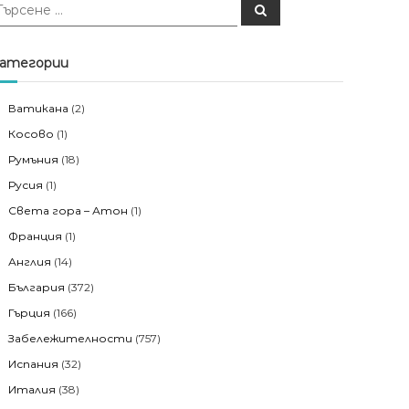
Т
ъ
р
с
е
атегории
н
е
Ватикана
(2)
Косово
(1)
Румъния
(18)
Русия
(1)
Света гора – Атон
(1)
Франция
(1)
Англия
(14)
България
(372)
Гърция
(166)
Забележителности
(757)
Испания
(32)
Италия
(38)