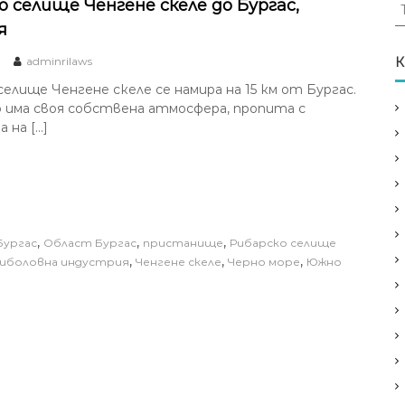
Т
о селище Ченгене скеле до Бургас,
ъ
я
р
с
adminrilaws
К
е
елище Ченгене скеле се намира на 15 км от Бургас.
н
има своя собствена атмосфера, пропита с
е
 на […]
з
а
:
,
,
,
Бургас
Област Бургас
пристанище
Рибарско селище
,
,
,
иболовна индустрия
Ченгене скеле
Черно морe
Южно