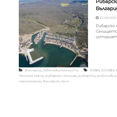
Рибарск
Българи
22.06.2021
Рибарско с
Селището 
историята
,
,
,
България
Забележителности
00581
ID00581
,
,
,
,
Ченгене скеле
рибарско селище
рибарско
риболов
р
,
,
черноморие
България
село