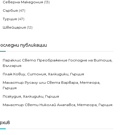
Северна Македония
(13)
Сърбия
(47)
Турция
(47)
Швейцария
(12)
оследни публикации
Параклис Свето Преображение Господне на Витоша,
България
Плаж Ковиу, Ситония, Халкидики, Гърция
Манастир Русану или Света Варвара, Метеора,
Гърция
Псакудия, Халкидики, Гърция
Манастир Свети Николай Анапавса, Метеора, Гърция
рхив