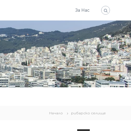
За Нас
Начало
рибарско селище