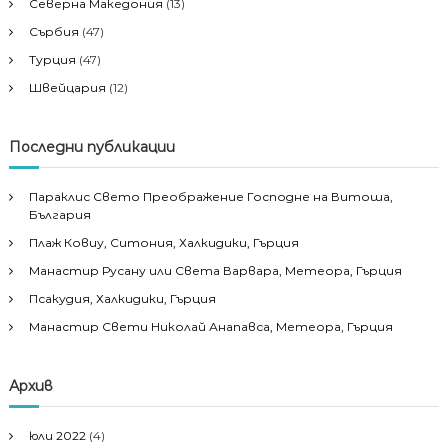
Северна Македония
(13)
Сърбия
(47)
Турция
(47)
Швейцария
(12)
Последни публикации
Параклис Свето Преображение Господне на Витоша,
България
Плаж Ковиу, Ситония, Халкидики, Гърция
Манастир Русану или Света Варвара, Метеора, Гърция
Псакудия, Халкидики, Гърция
Манастир Свети Николай Анапавса, Метеора, Гърция
Архив
юли 2022
(4)