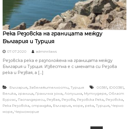
Река Резовска на границата между
България и Турция
07.07.2020
adminrilaws
Резовска река е разположена на границата между
България и Турция. Известна е с имената си Резова
река и Резвая, а […]
,
,
,
,
България
Забележителности
Турция
00381
ID00381
,
,
,
,
,
Велика
граница
Гранична зона
Лопушна
Мутлудере
Област
,
,
,
,
,
,
Бургас
Паспалдереси
Резвая
Резова
Резовска Река
Резовска
,
,
,
,
,
,
Река Резовска
странджа
България
море
река
Турция
Черно
,
море
Черноморие
Т