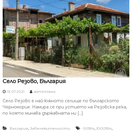
Село Резово, България
13.07.2021
adminrilaws
Село Резово е най-южното селище по българското
Черноморие. Намира се при устието на Резовска река,
по която минава държавната ни […]
,
,
,
България
Забележителности
00594
ID00594