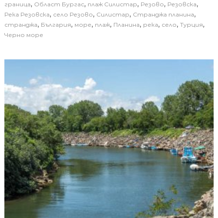
,
,
,
,
,
граница
Област Бургас
плаж Силистар
Резово
Резовска
,
,
,
,
Река Резовска
село Резово
Силистар
Странджа планина
,
,
,
,
,
,
,
,
странджа
България
море
плаж
Планина
река
село
Турция
Черно море