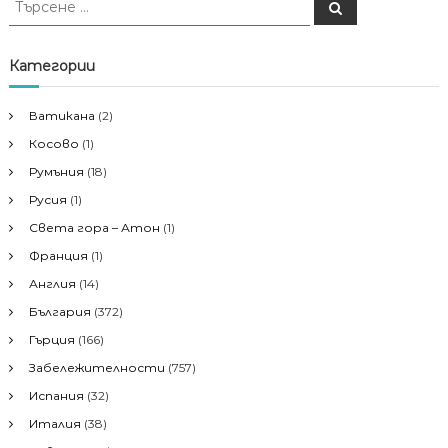
Т
ъ
ъ
р
р
с
е
с
Категории
н
е
е
н
Ватикана
(2)
е
Косово
(1)
з
а
Румъния
(18)
:
Русия
(1)
Света гора – Атон
(1)
Франция
(1)
Англия
(14)
България
(372)
Гърция
(166)
Забележителности
(757)
Испания
(32)
Италия
(38)