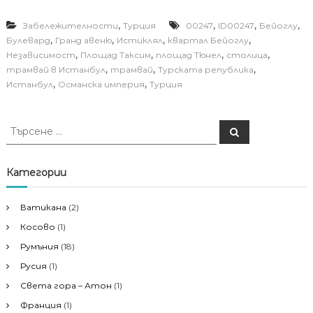
,
,
,
,
Забележителности
Турция
00247
ID00247
Бейоглу
,
,
,
,
Булевард
Гранд авеню
Истиклял
квартал Бейоглу
,
,
,
,
Независимост
Площад Таксим
площад Тюнел
столица
,
,
,
трамвай в Истанбул
трамвай
Турската република
,
,
Истанбул
Османска империя
Турция
Т
Т
ъ
ъ
р
р
с
е
с
Категории
н
е
е
н
Ватикана
(2)
е
Косово
(1)
з
а
Румъния
(18)
:
Русия
(1)
Света гора – Атон
(1)
Франция
(1)