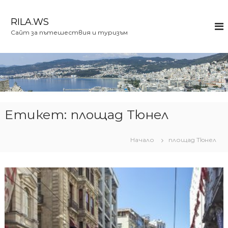
К
ъ
RILA.WS
м
Сайт за пътешествия и туризъм
с
ъ
д
ъ
р
ж
а
н
Етикет:
площад Тюнел
и
е
Начало
площад Тюнел
т
о