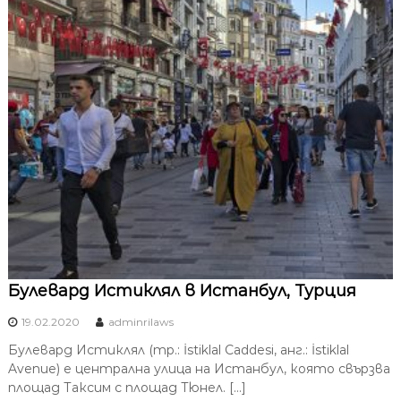
Булевард Истиклял в Истанбул, Турция
19.02.2020
adminrilaws
Булевард Истиклял (тр.: İstiklal Caddesi, анг.: İstiklal
Avenue) е централна улица на Истанбул, която свързва
площад Таксим с площад Тюнел. […]