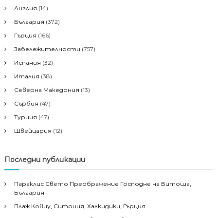
Англия
(14)
България
(372)
Гърция
(166)
Забележителности
(757)
Испания
(32)
Италия
(38)
Северна Македония
(13)
Сърбия
(47)
Турция
(47)
Швейцария
(12)
Последни публикации
Параклис Свето Преображение Господне на Витоша,
България
Плаж Ковиу, Ситония, Халкидики, Гърция