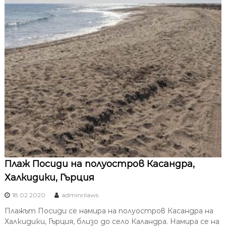
Плаж Посиди на полуостров Касандра,
Халкидики, Гърция
18.02.2020
adminrilaws
Плажът Посиди се намира на полуостров Касандра на
Халкидики, Гърция, близо до село Каландра. Намира се на