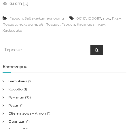
95 км от […]
,
,
,
,
Гърция
Забележителности
00117
ID00117
нос
Плаж
,
,
,
,
,
,
Посиди
полуостров
Посиди
Гърция
Касандра
плаж
Халкидики
Т
Т
ъ
ъ
р
р
с
е
с
Категории
н
е
е
н
Ватикана
(2)
е
Косово
(1)
з
а
Румъния
(18)
:
Русия
(1)
Света гора – Атон
(1)
Франция
(1)