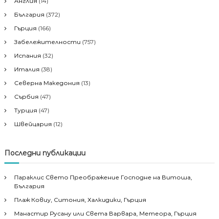
Англия
(14)
България
(372)
Гърция
(166)
Забележителности
(757)
Испания
(32)
Италия
(38)
Северна Македония
(13)
Сърбия
(47)
Турция
(47)
Швейцария
(12)
Последни публикации
Параклис Свето Преображение Господне на Витоша,
България
Плаж Ковиу, Ситония, Халкидики, Гърция
Манастир Русану или Света Варвара, Метеора, Гърция