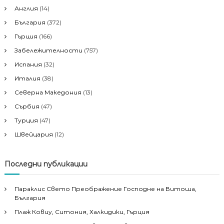
Англия
(14)
България
(372)
Гърция
(166)
Забележителности
(757)
Испания
(32)
Италия
(38)
Северна Македония
(13)
Сърбия
(47)
Турция
(47)
Швейцария
(12)
Последни публикации
Параклис Свето Преображение Господне на Витоша,
България
Плаж Ковиу, Ситония, Халкидики, Гърция