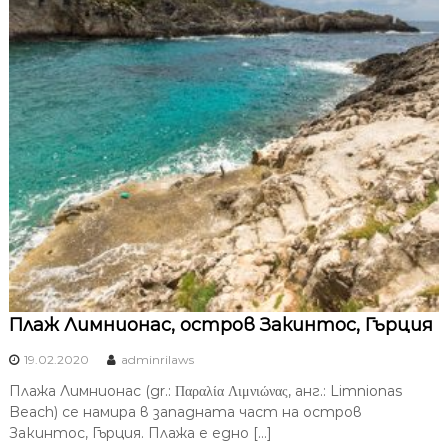
Плаж Лимнионас, остров Закинтос, Гърция
19.02.2020
adminrilaws
Плажа Лимнионас (gr.: Παραλία Λιμνιώνας, анг.: Limnionas
Beach) се намира в западната част на остров
Закинтос, Гърция. Плажа е едно […]