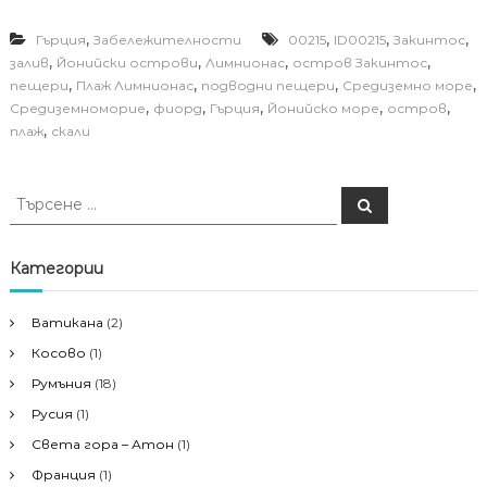
,
,
,
,
Гърция
Забележителности
00215
ID00215
Закинтос
,
,
,
,
залив
Йонийски острови
Лимнионас
остров Закинтос
,
,
,
,
пещери
Плаж Лимнионас
подводни пещери
Средиземно море
,
,
,
,
,
Средиземноморие
фиорд
Гърция
Йонийско море
остров
,
плаж
скали
Т
Т
ъ
ъ
р
р
с
е
с
Категории
н
е
е
н
Ватикана
(2)
е
Косово
(1)
з
а
Румъния
(18)
:
Русия
(1)
Света гора – Атон
(1)
Франция
(1)