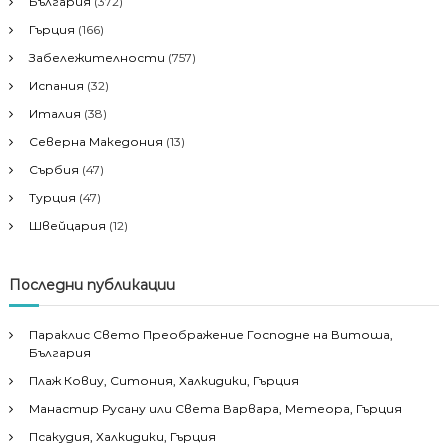
България
(372)
Гърция
(166)
Забележителности
(757)
Испания
(32)
Италия
(38)
Северна Македония
(13)
Сърбия
(47)
Турция
(47)
Швейцария
(12)
Последни публикации
Параклис Свето Преображение Господне на Витоша,
България
Плаж Ковиу, Ситония, Халкидики, Гърция
Манастир Русану или Света Варвара, Метеора, Гърция
Псакудия, Халкидики, Гърция