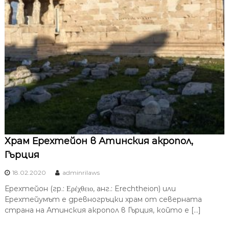
Храм Ерехтейон в Атинския акропол,
Гърция
18.02.2020
adminrilaws
Ерехтейон (гр.: Ερέχθειο, анг.: Erechtheion) или
Ерехтейумът е древногръцки храм от северната
страна на Атинския акропол в Гърция, който е […]