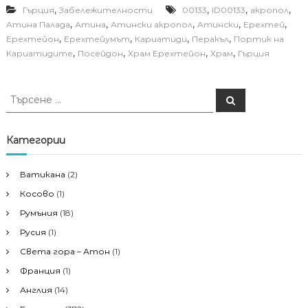
,
,
,
,
Гърция
Забележителности
00133
ID00133
акропол
,
,
,
,
,
Атина Палада
Атина
Атински акропол
Атински
Ерехтей
,
,
,
,
Ерехтейон
Ерехтейумът
Кариатиди
Перакъл
Портик на
,
,
,
,
Кариатидите
Посейдон
Храм Ерехтейон
Храм
Гърция
Т
Т
ъ
ъ
р
р
с
е
с
Категории
н
е
е
н
Ватикана
(2)
е
Косово
(1)
з
а
Румъния
(18)
:
Русия
(1)
Света гора – Атон
(1)
Франция
(1)
Англия
(14)