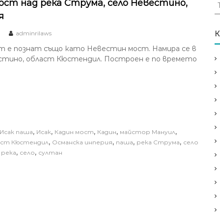
Т
ост над река Струма, село Невестино,
ъ
я
р
с
adminrilaws
К
е
т е познат също като Невестин мост. Намира се в
н
стино, област Кюстендил. Построен е по времето
е
з
а
:
,
,
,
,
,
Исак паша
Исак
Кадин мост
Кадин
майстор Мануил
,
,
,
,
аст Кюстендил
Османска инперия
паша
река Струма
село
,
,
,
река
село
султан