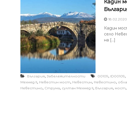
Кадин м
Българи
18.02.2020
Кадин мос
село Неве
на […]
,
,
,
България
Забележителности
00109
ID00109
,
,
,
,
Мехмед II
Невестин мост
Невестин
Невестино
обл
,
,
,
,
Невестино
Струма
султан Мехмед II
България
мост