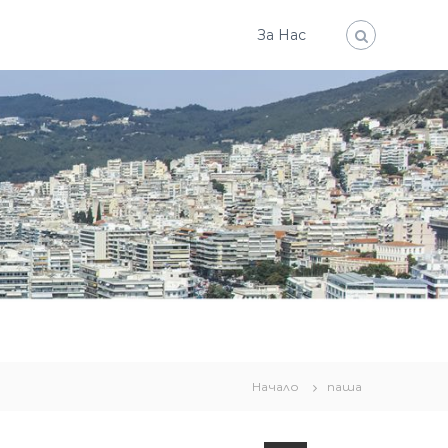
За Нас
Начало
паша