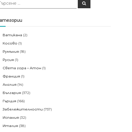
Т
ъ
р
с
е
атегории
н
е
Ватикана
(2)
Косово
(1)
Румъния
(18)
Русия
(1)
Света гора – Атон
(1)
Франция
(1)
Англия
(14)
България
(372)
Гърция
(166)
Забележителности
(757)
Испания
(32)
Италия
(38)