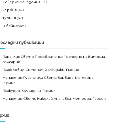
Северна Македония
(13)
Сърбия
(47)
Турция
(47)
Швейцария
(12)
оследни публикации
Параклис Свето Преображение Господне на Витоша,
България
Плаж Ковиу, Ситония, Халкидики, Гърция
Манастир Русану или Света Варвара, Метеора,
Гърция
Псакудия, Халкидики, Гърция
Манастир Свети Николай Анапавса, Метеора, Гърция
рхив