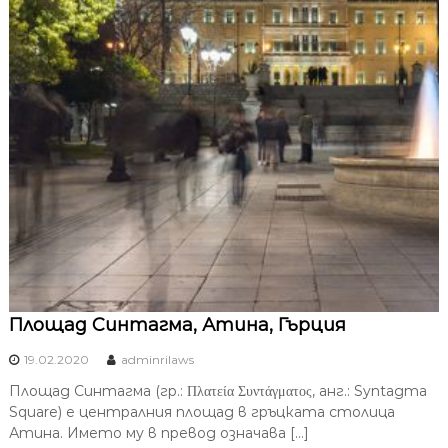
Площад Синтагма, Атина, Гърция
19.02.2020
adminrilaws
Площад Синтагма (гр.: Πλατεία Συντάγματος, анг.: Syntagma
Square) е централния площад в гръцката столица
Атина. Името му в превод означава […]