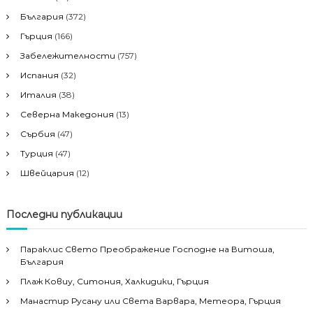
България
(372)
Гърция
(166)
Забележителности
(757)
Испания
(32)
Италия
(38)
Северна Македония
(13)
Сърбия
(47)
Турция
(47)
Швейцария
(12)
Последни публикации
Параклис Свето Преображение Господне на Витоша,
България
Плаж Ковиу, Ситония, Халкидики, Гърция
Манастир Русану или Света Варвара, Метеора, Гърция