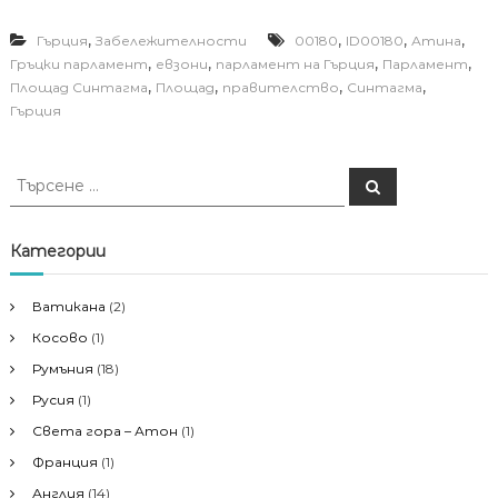
,
,
,
,
Гърция
Забележителности
00180
ID00180
Атина
,
,
,
,
Гръцки парламент
евзони
парламент на Гърция
Парламент
,
,
,
,
Площад Синтагма
Площад
правителство
Синтагма
Гърция
Т
Т
ъ
ъ
р
р
с
е
с
Категории
н
е
е
н
Ватикана
(2)
е
Косово
(1)
з
а
Румъния
(18)
:
Русия
(1)
Света гора – Атон
(1)
Франция
(1)
Англия
(14)