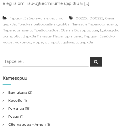
е една от най-известните църкви в […]
,
,
,
Гърция
Забележителности
00225
ID00225
бяла
,
,
,
църква
Гръцка православна църква
Панагия Парапортиани
,
,
,
Парапортиани
Православие
Света Богородица
Цикладски
,
,
,
острови
Църква Панагия Парапортиани
Гърция
Егейско
,
,
,
,
,
море
миконос
море
остров
циклади
църква
Т
Т
ъ
ъ
р
р
с
е
с
Категории
н
е
е
н
Ватикана
(2)
е
Косово
(1)
з
а
Румъния
(18)
:
Русия
(1)
Света гора – Атон
(1)