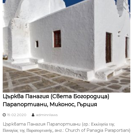
Църква Панагия (Света Богородица)
Парапортиани, Миконос, Гърция
19.02.2020
adminrilaws
Църквата Панагия Парапортиани (гр.: Εκκλησία της
Παναγίας της Παραπορτιανής, анг.: Church of Panagia Paraportiani)