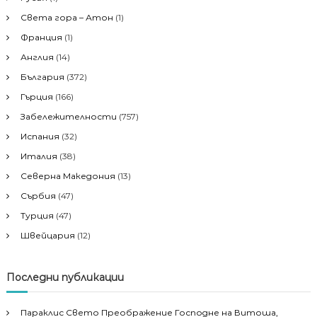
Света гора – Атон
(1)
Франция
(1)
Англия
(14)
България
(372)
Гърция
(166)
Забележителности
(757)
Испания
(32)
Италия
(38)
Северна Македония
(13)
Сърбия
(47)
Турция
(47)
Швейцария
(12)
Последни публикации
Параклис Свето Преображение Господне на Витоша,