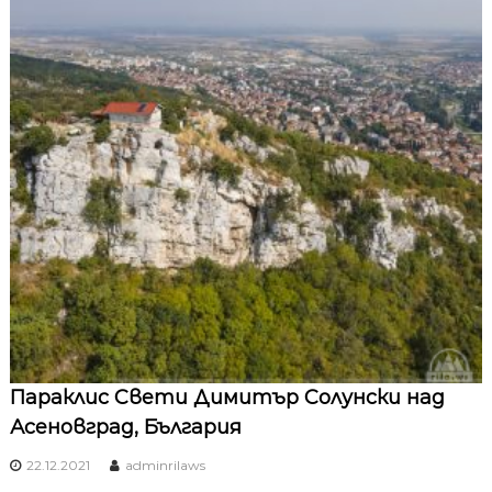
Параклис Свети Димитър Солунски над
Асеновград, България
22.12.2021
adminrilaws