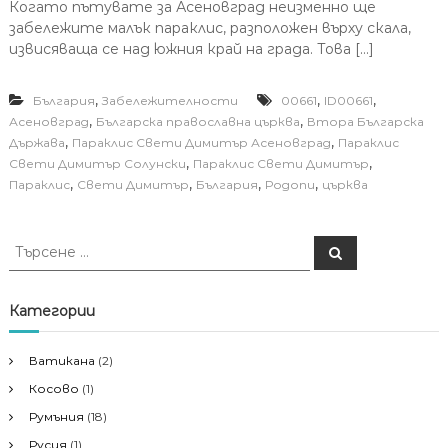
Когато пътувате за Асеновград неизменно ще
забележите малък параклис, разположен върху скала,
извисяваща се над южния край на града. Това […]
,
,
,
България
Забележителности
00661
ID00661
,
,
Асеновград
Българска православна църква
Втора Българска
,
,
Държава
Параклис Свети Димитър Асеновград
Параклис
,
,
Свети Димитър Солунски
Параклис Свети Димитър
,
,
,
,
Параклис
Свети Димитър
България
Родопи
църква
Т
Т
ъ
ъ
р
р
с
е
с
Категории
н
е
е
н
Ватикана
(2)
е
Косово
(1)
з
а
Румъния
(18)
:
Русия
(1)