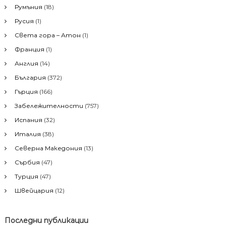
а
Румъния
(18)
а
:
Русия
(1)
ц
Света гора – Атон
(1)
Франция
(1)
и
Англия
(14)
я
България
(372)
Гърция
(166)
Забележителности
(757)
Испания
(32)
Италия
(38)
Северна Македония
(13)
Сърбия
(47)
Турция
(47)
Швейцария
(12)
Последни публикации