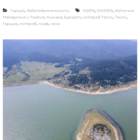
,
,
,
Гърция
Забележителности
00576
ID00576
Източна
,
,
,
,
,
Македония и Тракия
Кинира
курорт
остров Тасос
Тасос
,
,
,
Гърция
остров
плаж
село