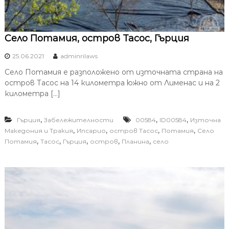
Село Потамия, остров Тасос, Гърция
25.06.2021
adminrilaws
Село Потамия е разположено от източната страна на
остров Тасос на 14 километра южно от Лименас и на 2
километра […]
,
,
,
Гърция
Забележителности
00584
ID00584
Източна
,
,
,
,
Македония и Тракия
Ипсарио
остров Тасос
Потамия
Село
,
,
,
,
,
Потамия
Тасос
Гърция
остров
Планина
село