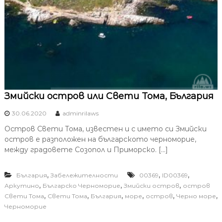
Змийски остров или Свети Тома, България
30.06.2020
adminrilaws
Остров Свети Тома, известен и с името си Змийски
остров е разположен на българското черноморие,
между градовете Созопол и Приморско. […]
,
,
,
България
Забележителности
00369
ID00369
,
,
,
Аркутино
Българско Черноморие
Змийски остров
остров
,
,
,
,
,
,
Свети Тома
Свети Тома
България
море
остров
Черно море
Черноморие