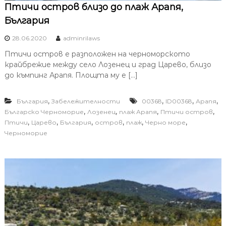
Птичи остров близо до плаж Арапя,
България
28.06.2020
adminrilaws
Птичи остров е разположен на черноморското
крайбрежие между село Лозенец и град Царево, близо
до къмпинг Арапя. Площта му е […]
,
,
,
,
България
Забележителности
00368
ID00368
Арапя
,
,
,
,
Българско Черноморие
Лозенец
плаж Арапя
Птичи остров
,
,
,
,
,
,
Птичи
Царево
България
остров
плаж
Черно море
Черноморие