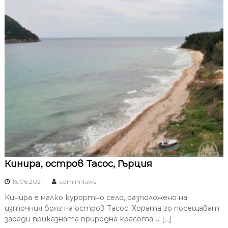
Кинира, остров Тасос, Гърция
16.06.2021
adminrilaws
Кинира е малко курортно село, разположено на
източния бряг на остров Тасос. Хората го посещават
заради приказната природна красота и […]