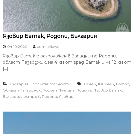
Язовир Батак, Родопи, България
04.10.2020
adminrilaws
Язовир Батак е разположен в Западните Родопи,
област Пазарджик, на 4 км от град Батак и на 12 км от
[…]
,
,
,
,
България
Забележителности
00463
ID00463
Батак
,
,
,
,
Област Пазарджик
Родопа Планина
Родопа
Язовир Батак
,
,
,
България
остров
Родопи
Язовир