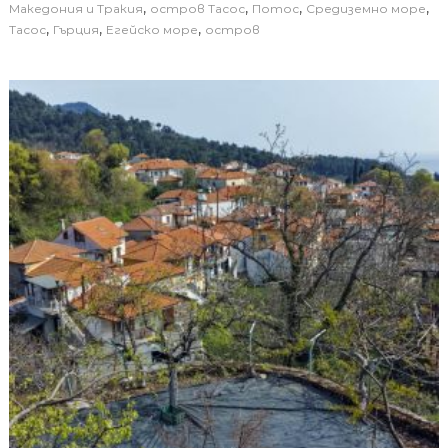
,
,
,
,
Македония и Тракия
остров Тасос
Потос
Средиземно море
,
,
,
Тасос
Гърция
Егейско море
остров