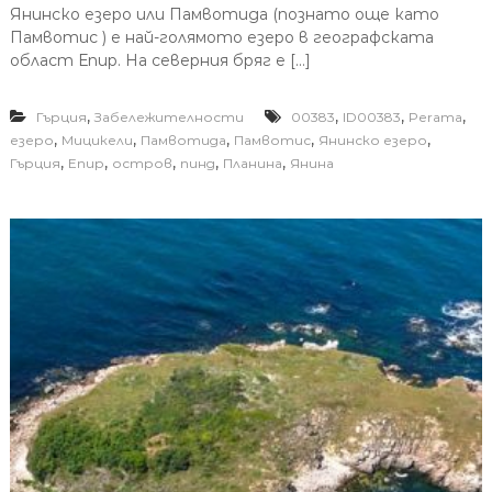
Янинско езеро или Памвотида (познато още като
Памвотис ) е най-голямото езеро в географската
област Епир. На северния бряг е […]
,
,
,
,
Гърция
Забележителности
00383
ID00383
Perama
,
,
,
,
,
езеро
Мицикели
Памвотида
Памвотис
Янинско езеро
,
,
,
,
,
Гърция
Епир
остров
пинд
Планина
Янина