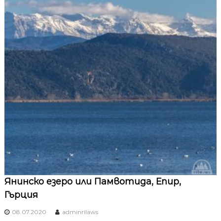
Янинско езеро или Памвотида, Епир,
Гърция
08.07.2020
adminrilaws