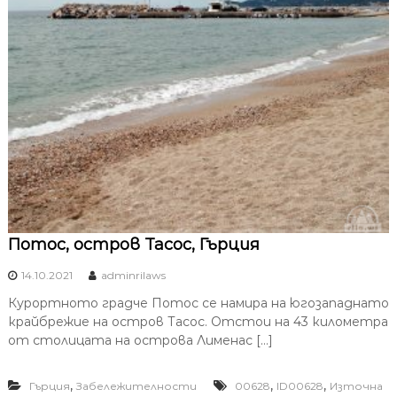
Потос, остров Тасос, Гърция
14.10.2021
adminrilaws
Курортното градче Потос се намира на югозападнато
крайбрежие на остров Тасос. Отстои на 43 километра
от столицата на острова Лименас […]
,
,
,
Гърция
Забележителности
00628
ID00628
Източна