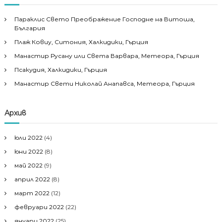
Параклис Свето Преображение Господне на Витоша,
България
Плаж Ковиу, Ситония, Халкидики, Гърция
Манастир Русану или Света Варвара, Метеора, Гърция
Псакудия, Халкидики, Гърция
Манастир Свети Николай Анапавса, Метеора, Гърция
Архив
юли 2022
(4)
юни 2022
(8)
май 2022
(9)
април 2022
(8)
март 2022
(12)
февруари 2022
(22)
януари 2022
(25)