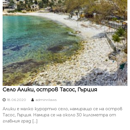
Село Алики, остров Тасос, Гърция
18.06.2020
adminrilaws
Алики е малко курортно село, намиращо се на остров
Тасос, Гърция. Намира се на около 30 километра от
главния град […]