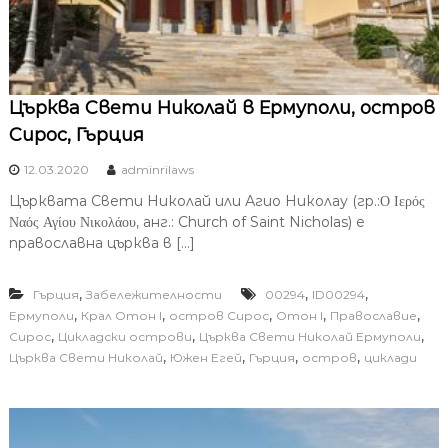
Църква Свети Николай в Ермуполи, остров
Сирос, Гърция
12.03.2020
adminrilaws
Църквата Свети Николай или Агио Николау (гр.:Ο Ιερός
Ναός Αγίου Νικολάου, анг.: Church of Saint Nicholas) е
православна църква в […]
,
,
,
Гърция
Забележителности
00294
ID00294
,
,
,
,
,
Ермуполи
Крал Отон I
остров Сирос
Отон I
Православие
,
,
,
Сирос
Цикладски острови
Църква Свети Николай Ермуполи
,
,
,
,
Църква Свети Николай
Южен Егей
Гърция
остров
циклади