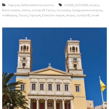
,
,
,
,
Гърция
Забележителности
00353
ID00353
Алики
,
,
,
,
,
Бяло море
лято
остров Тасос
починка
Средиземноморие
,
,
,
,
,
,
таверна
Тасос
Гърция
Егейско море
море
остров
плаж