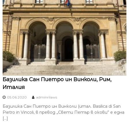
Базилика Сан Пиетро ин Винколи, Рим,
Италия
05.06.2020
adminrilaws
Базилика Сан Пиетро ин Винколи (итал. Basilica di San
Pietro in Vincoli, в превод „Свети Петър в окови” е една
[…]