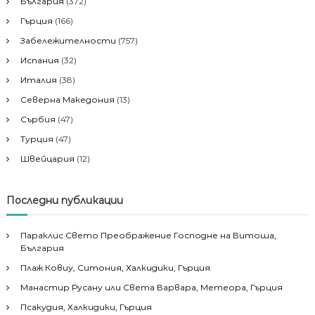
България
(372)
Гърция
(166)
Забележителности
(757)
Испания
(32)
Италия
(38)
Северна Македония
(13)
Сърбия
(47)
Турция
(47)
Швейцария
(12)
Последни публикации
Параклис Свето Преображение Господне на Витоша,
България
Плаж Ковиу, Ситония, Халкидики, Гърция
Манастир Русану или Света Варвара, Метеора, Гърция
Псакудия, Халкидики, Гърция