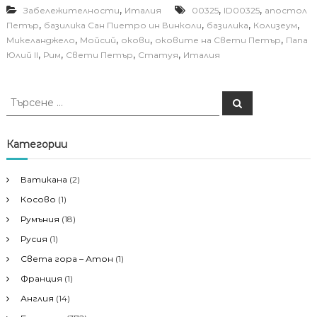
,
,
,
Забележителности
Италия
00325
ID00325
апостол
,
,
,
,
Петър
базилика Сан Пиетро ин Винколи
базилика
Колизеум
,
,
,
,
Микеланджело
Мойсий
окови
оковите на Свети Петър
Папа
,
,
,
,
Юлий II
Рим
Свети Петър
Статуя
Италия
Т
Т
ъ
ъ
р
р
с
е
с
Категории
н
е
е
н
Ватикана
(2)
е
Косово
(1)
з
а
Румъния
(18)
:
Русия
(1)
Света гора – Атон
(1)
Франция
(1)
Англия
(14)