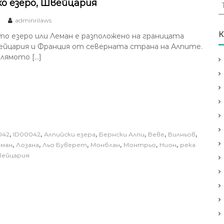
Т
о езеро, Швейцария
ъ
adminrilaws
р
с
К
о езеро или Леман е разположено на границата
е
йцария и Франция от северната страна на Алпите.
н
олямото […]
е
з
а
:
,
,
,
,
,
,
042
ID00042
Алпийски езера
Бернски Алпи
Веве
Вилньов
,
,
,
,
,
,
еман
Лозана
Льо Буверет
Монблан
Монтрьо
Нион
река
ейцария