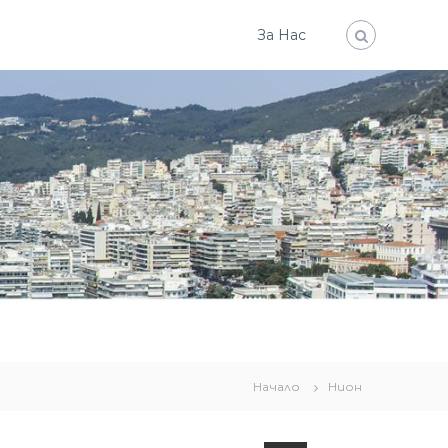
За Нас
Начало
Нион