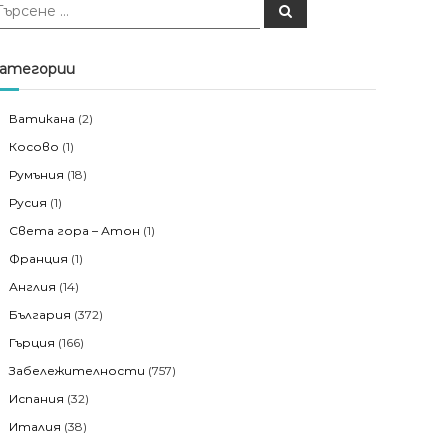
Т
ъ
р
с
е
атегории
н
е
Ватикана
(2)
Косово
(1)
Румъния
(18)
Русия
(1)
Света гора – Атон
(1)
Франция
(1)
Англия
(14)
България
(372)
Гърция
(166)
Забележителности
(757)
Испания
(32)
Италия
(38)