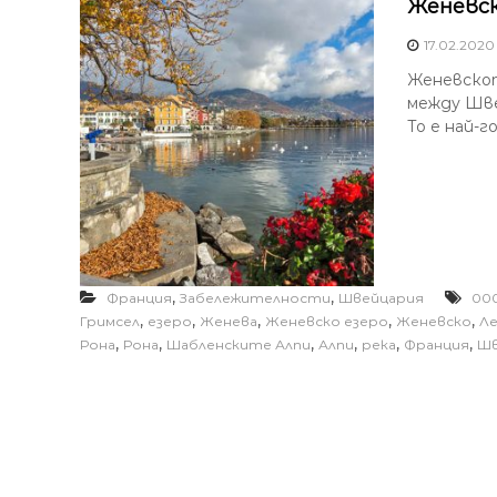
Женевск
17.02.2020
Женевскот
между Шве
То е най-г
,
,
Франция
Забележителности
Швейцария
00
,
,
,
,
,
Гримсел
езеро
Женева
Женевско езеро
Женевско
Л
,
,
,
,
,
,
Рона
Рона
Шабленските Алпи
Алпи
река
Франция
Шв