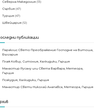
Северна Македония
(13)
Сърбия
(47)
Турция
(47)
Швейцария
(12)
оследни публикации
Параклис Свето Преображение Господне на Витоша,
България
Плаж Ковиу, Ситония, Халкидики, Гърция
Манастир Русану или Света Варвара, Метеора,
Гърция
Псакудия, Халкидики, Гърция
Манастир Свети Николай Анапавса, Метеора, Гърция
рхив