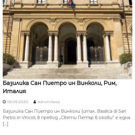
Базилика Сан Пиетро ин Винколи, Рим,
Италия
05.06.2020
adminrilaws
Базилика Сан Пиетро ин Винколи (итал. Basilica di San
Pietro in Vincoli, в превод „Свети Петър в окови” е една
[…]