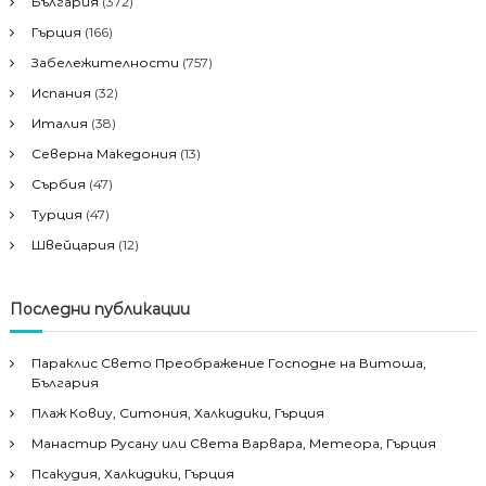
България
(372)
Гърция
(166)
Забележителности
(757)
Испания
(32)
Италия
(38)
Северна Македония
(13)
Сърбия
(47)
Турция
(47)
Швейцария
(12)
Последни публикации
Параклис Свето Преображение Господне на Витоша,
България
Плаж Ковиу, Ситония, Халкидики, Гърция
Манастир Русану или Света Варвара, Метеора, Гърция
Псакудия, Халкидики, Гърция