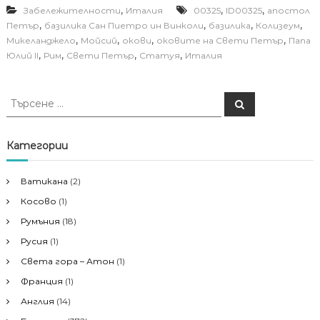
,
,
,
Забележителности
Италия
00325
ID00325
апостол
,
,
,
,
Петър
базилика Сан Пиетро ин Винколи
базилика
Колизеум
,
,
,
,
Микеланджело
Мойсий
окови
оковите на Свети Петър
Папа
,
,
,
,
Юлий II
Рим
Свети Петър
Статуя
Италия
Т
Т
ъ
ъ
р
р
с
е
с
Категории
н
е
е
н
Ватикана
(2)
е
Косово
(1)
з
а
Румъния
(18)
:
Русия
(1)
Света гора – Атон
(1)
Франция
(1)
Англия
(14)