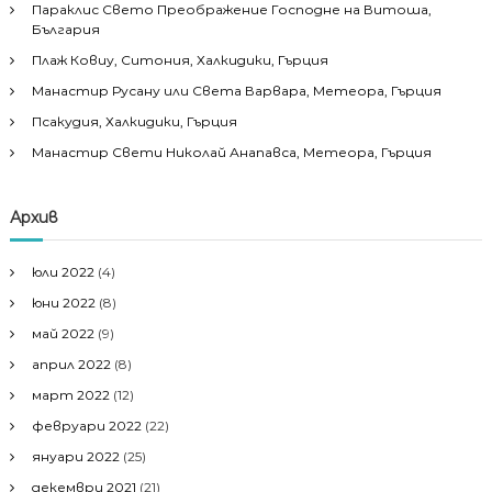
Параклис Свето Преображение Господне на Витоша,
България
Плаж Ковиу, Ситония, Халкидики, Гърция
Манастир Русану или Света Варвара, Метеора, Гърция
Псакудия, Халкидики, Гърция
Манастир Свети Николай Анапавса, Метеора, Гърция
Архив
юли 2022
(4)
юни 2022
(8)
май 2022
(9)
април 2022
(8)
март 2022
(12)
февруари 2022
(22)
януари 2022
(25)
декември 2021
(21)