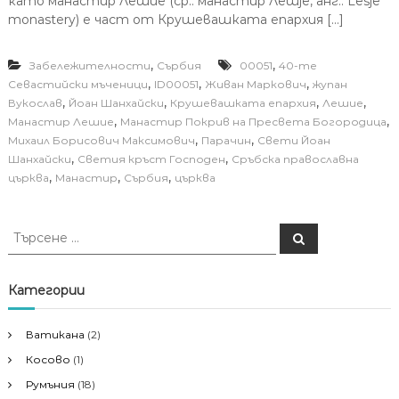
като манастир Лешие (ср.: манастир Лешје, анг.: Lesje
monastery) е част от Крушевашката епархия […]
,
,
Забележителности
Сърбия
00051
40-те
,
,
,
Севастийски мъченици
ID00051
Живан Маркович
жупан
,
,
,
,
Вукослав
Йоан Шанхайски
Крушевашката епархия
​​Лешие
,
,
Манастир ​​Лешие
Манастир Покрив на Пресвета Богородица
,
,
Михаил Борисович Максимович
Парачин
Свети Йоан
,
,
Шанхайски
Светия кръст Господен
Сръбска православна
,
,
,
църква
Манастир
Сърбия
църква
Т
Т
ъ
ъ
р
р
с
е
с
Категории
н
е
е
н
Ватикана
(2)
е
Косово
(1)
з
а
Румъния
(18)
: