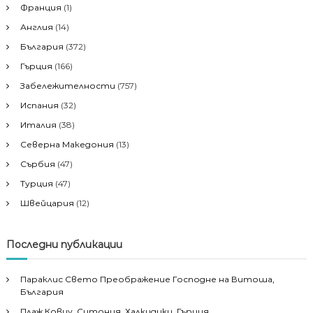
Франция
(1)
Англия
(14)
България
(372)
Гърция
(166)
Забележителности
(757)
Испания
(32)
Италия
(38)
Северна Македония
(13)
Сърбия
(47)
Турция
(47)
Швейцария
(12)
Последни публикации
Параклис Свето Преображение Господне на Витоша,
България
Плаж Ковиу, Ситония, Халкидики, Гърция