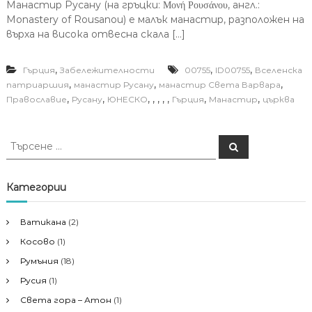
Манастир Русану (на гръцки: Μονή Ρουσάνου, англ.:
Monastery of Rousanou) е малък манастир, разположен на
върха на висока отвесна скала […]
,
,
,
Гърция
Забележителности
00755
ID00755
Вселенска
,
,
,
патриаршия
манастир Русану
манастир Света Варвара
,
,
,
,
,
,
,
,
,
Православие
Русану
ЮНЕСКО
Гърция
Манастир
църква
Т
Т
ъ
ъ
р
р
с
е
с
Категории
н
е
е
н
Ватикана
(2)
е
Косово
(1)
з
а
Румъния
(18)
:
Русия
(1)
Света гора – Атон
(1)