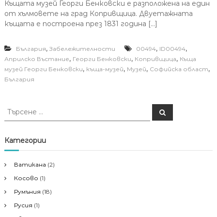
Къщата музей Георги Бенковски е разположена на един
от хълмовете на град Копривщица. Двуетажната
къщата е построена през 1831 година […]
,
,
,
България
Забележителности
00494
ID00494
,
,
,
Априлско Въстание
Георги Бенковски
Копривщица
Къща
,
,
,
,
музей Георги Бенковски
къща-музей
Музей
Софийска област
България
Т
Т
ъ
ъ
р
р
с
е
с
Категории
н
е
е
н
Ватикана
(2)
е
Косово
(1)
з
а
Румъния
(18)
:
Русия
(1)