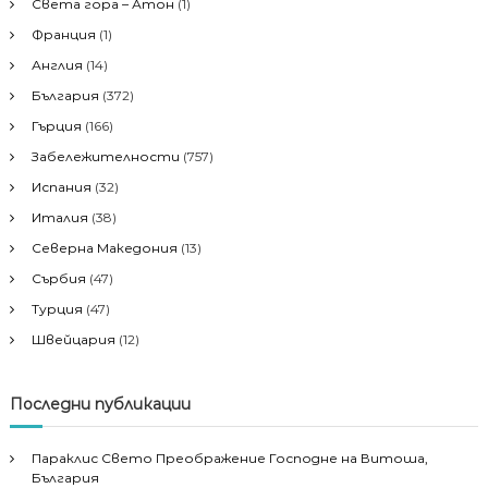
Света гора – Атон
(1)
Франция
(1)
Англия
(14)
България
(372)
Гърция
(166)
Забележителности
(757)
Испания
(32)
Италия
(38)
Северна Македония
(13)
Сърбия
(47)
Турция
(47)
Швейцария
(12)
Последни публикации
Параклис Свето Преображение Господне на Витоша,
България