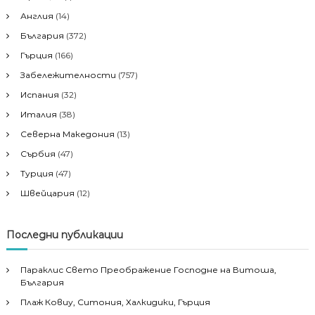
Англия
(14)
България
(372)
Гърция
(166)
Забележителности
(757)
Испания
(32)
Италия
(38)
Северна Македония
(13)
Сърбия
(47)
Турция
(47)
Швейцария
(12)
Последни публикации
Параклис Свето Преображение Господне на Витоша,
България
Плаж Ковиу, Ситония, Халкидики, Гърция