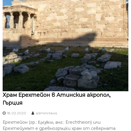
Храм Ерехтейон в Атинския акропол,
Гърция
18.02.2020
adminrilaws
Ерехтейон (гр.: Ερέχθειο, анг.: Erechtheion) или
Ерехтейумът е древногръцки храм от северната