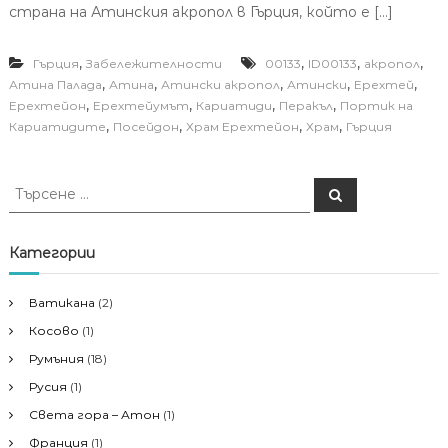
страна на Атинския акропол в Гърция, който е […]
,
,
,
,
Гърция
Забележителности
00133
ID00133
акропол
,
,
,
,
,
Атина Палада
Атина
Атински акропол
Атински
Ерехтей
,
,
,
,
Ерехтейон
Ерехтейумът
Кариатиди
Перакъл
Портик на
,
,
,
,
Кариатидите
Посейдон
Храм Ерехтейон
Храм
Гърция
Т
Т
ъ
ъ
р
р
с
е
с
Категории
н
е
е
н
Ватикана
(2)
е
Косово
(1)
з
а
Румъния
(18)
:
Русия
(1)
Света гора – Атон
(1)
Франция
(1)