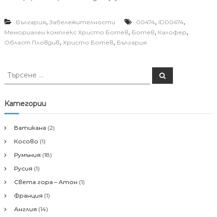
,
,
,
България
Забележителности
00474
ID00474
,
,
,
Mемориален комплекс Христо Ботев
Ботев
Калофер
,
,
Област Пловдив
Христо Ботев
България
Т
Т
ъ
ъ
р
р
с
е
с
Категории
н
е
е
н
Ватикана
(2)
е
Косово
(1)
з
а
Румъния
(18)
:
Русия
(1)
Света гора – Атон
(1)
Франция
(1)
Англия
(14)