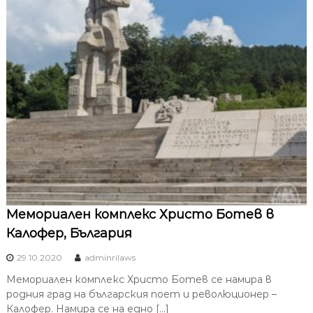
Mемориален комплекс Христо Ботев в
Калофер, България
29.10.2020
adminrilaws
Мемориален комплекс Христо Ботев се намира в
родния град на българския поет и революционер –
Калофер. Намира се на едно […]