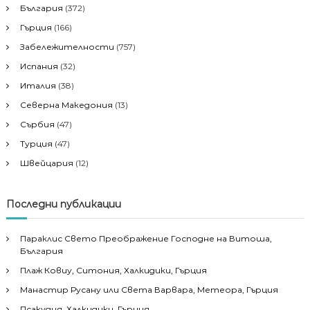
България
(372)
Гърция
(166)
Забележителности
(757)
Испания
(32)
Италия
(38)
Северна Македония
(13)
Сърбия
(47)
Турция
(47)
Швейцария
(12)
Последни публикации
Параклис Свето Преображение Господне на Витоша,
България
Плаж Ковиу, Ситония, Халкидики, Гърция
Манастир Русану или Света Варвара, Метеора, Гърция
Псакудия, Халкидики, Гърция