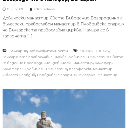
06.11.2020
adminrilaws
Девически манастир Свето Въведение Богородично е
български православен манастир в Пловдивска епархия
на Българската православна църква. Намира се в
западната […]
,
,
,
България
Забележителности
00478
ID00478
,
Българската православна църква
Девически манастир Свето
,
,
,
Въведение Богородично
девически манастир
Калофер
,
,
Калоферски Девически манастир
Калоферски манастир
,
,
,
Област Пловдив
Пловдивска епархия
България
Манастир