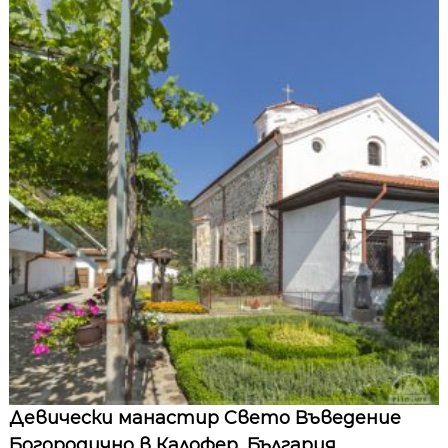
Девически манастир Свето Въведение
Богородично в Калофер, България