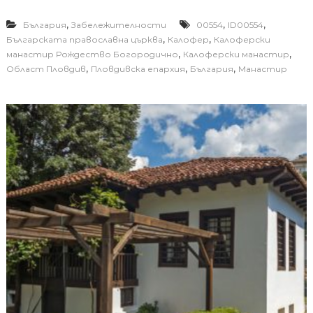
,
,
,
България
Забележителности
00554
ID00554
,
,
Българската православна църква
Калофер
Калоферски
,
,
манастир Рождество Богородично
Калоферски манастир
,
,
,
Област Пловдив
Пловдивска епархия
България
Манастир