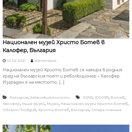
Национален музей Христо Ботев в
Калофер, България
01.02.2021
adminrilaws
Национален музей Христо Ботев се намира в родния
град на българския поет и революционер – Калофер.
Изграден е на мястото, […]
,
,
,
,
България
Забележителности
00515
ID00515
Ботев
,
,
,
,
Калофер
къща-музей
Музей
Национален музей Христо Ботев
,
,
,
Област Пловдив
Христо Ботев
България
Стара планина