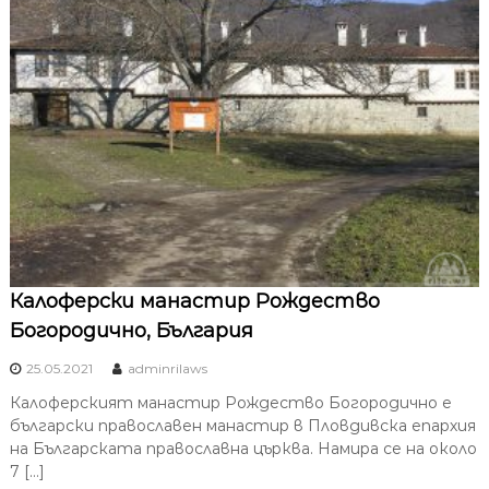
Калоферски манастир Рождество
Богородично, България
25.05.2021
adminrilaws
Калоферският манастир Рождество Богородично е
български православен манастир в Пловдивска епархия
на Българската православна църква. Намира се на около
7 […]